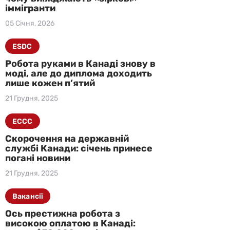
іммігранти
05 Січня, 2026
ESDC
Робота руками в Канаді знову в
моді, але до диплома доходить
лише кожен п’ятий
21 Грудня, 2025
ECCC
Скорочення на державній
службі Канади: січень принесе
погані новини
21 Грудня, 2025
Вакансії
Ось престижна робота з
високою оплатою в Канаді: