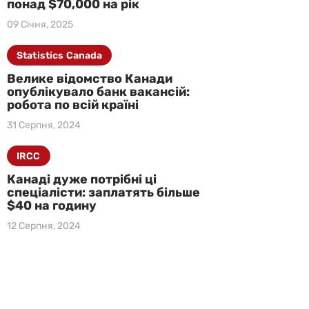
понад $70,000 на рік
09 Січня, 2025
Statistics Canada
Велике відомство Канади
опублікувало банк вакансій:
робота по всій країні
31 Серпня, 2024
IRCC
Канаді дуже потрібні ці
спеціалісти: заплатять більше
$40 на годину
12 Серпня, 2024