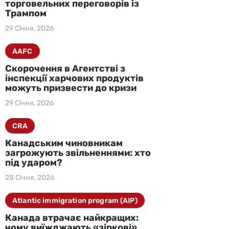
торговельних переговорів із
Трампом
29 Січня, 2026
AAFC
Скорочення в Агентстві з
інспекції харчових продуктів
можуть призвести до кризи
29 Січня, 2026
CRA
Канадським чиновникам
загрожують звільненнями: хто
під ударом?
28 Січня, 2026
Atlantic immigration program (AIP)
Канада втрачає найкращих:
чому виїжджають «зіркові»