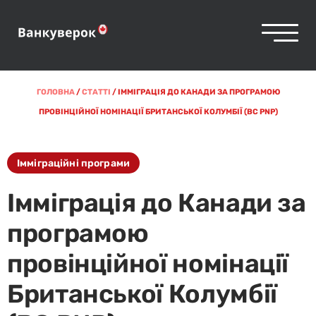
ГОЛОВНА
/
СТАТТІ
/
ІММІГРАЦІЯ ДО КАНАДИ ЗА ПРОГРАМОЮ
ПРОВІНЦІЙНОЇ НОМІНАЦІЇ БРИТАНСЬКОЇ КОЛУМБІЇ (BC PNP)
Імміграційні програми
Імміграція до Канади за
програмою
провінційної номінації
Британської Колумбії