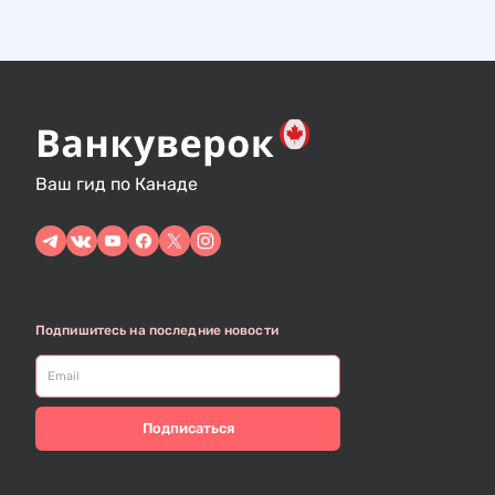
о
о
з
в
о
а
с
п
т
и
и
с
Ваш гид по Канаде
я
м
Подпишитесь на последние новости
Подписаться