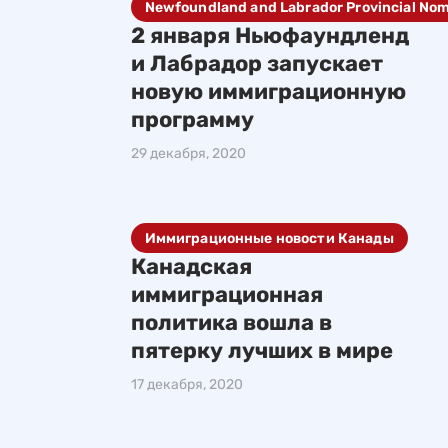
Newfoundland and Labrador Provincial No
2 января Ньюфаундленд
и Лабрадор запускает
новую иммиграционную
программу
29 декабря, 2020
Иммиграционные новости Канады
Канадская
иммиграционная
политика вошла в
пятерку лучших в мире
17 декабря, 2020