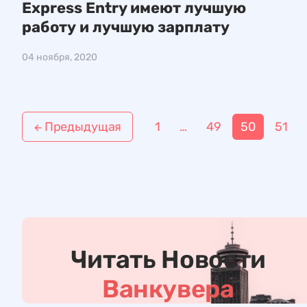
Express Entry имеют лучшую
работу и лучшую зарплату
04 ноября, 2020
Н
Предыдущая
1
…
49
50
51
←
а
в
и
г
а
Ч
ц
и
т
Читать Новости
и
а
я
т
Ванкувера
ь
п
Н