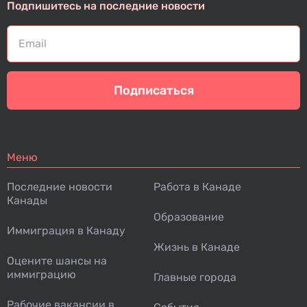
Подпишитесь на последние новости
а
п
и
с
я
Подписаться
м
Меню
Последние новости
Работа в Канаде
Канады
Образование
Иммиграция в Канаду
Жизнь в Канаде
Оцените шансы на
иммиграцию
Главные города
Рабочие вакансии в