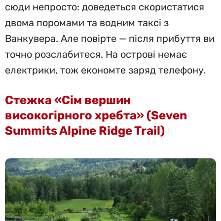
сюди непросто: доведеться скористатися
двома поромами та водним таксі з
Ванкувера. Але повірте — після прибуття ви
точно розслабитеся. На острові немає
електрики, тож економте заряд телефону.
Стежка «Сім вершин
високогірного хребта» (Seven
Summits Alpine Ridge Trail)