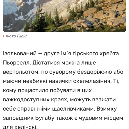
Фото Flickr
Ізольований — друге ім’я гірського хребта
Пьорселл. Дістатися можна лише
вертольотом, по суворому бездоріжжю або
маючи неабиякі навички скелелазіння. Ті,
кому пощастило побувати в цих
важкодоступних краях, можуть вважати
себе справжніми щасливчиками. Взимку
заповідник Бугабу також є чудовим місцем
для хелі-скі.