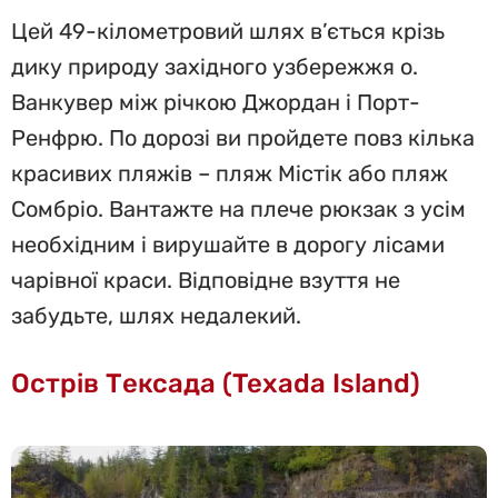
Цей 49-кілометровий шлях в’ється крізь
дику природу західного узбережжя о.
Ванкувер між річкою Джордан і Порт-
Ренфрю. По дорозі ви пройдете повз кілька
красивих пляжів – пляж Містік або пляж
Сомбріо. Вантажте на плече рюкзак з усім
необхідним і вирушайте в дорогу лісами
чарівної краси. Відповідне взуття не
забудьте, шлях недалекий.
Острів Тексада (Texada Island)