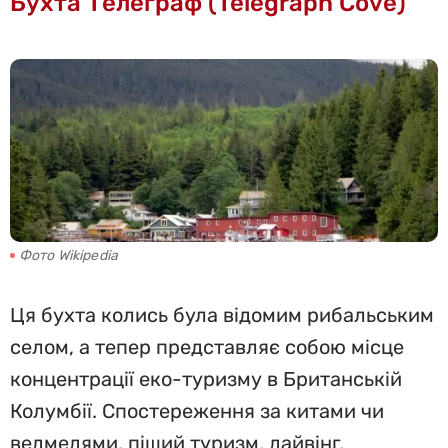
Бухта Телеграф (Telegraph Cove)
Фото Wikipedia
Ця бухта колись була відомим рибальським
селом, а тепер представляє собою місце
концентрації еко-туризму в Британській
Колумбії. Спостереження за китами чи
ведмедями, піший туризм, дайвінг,