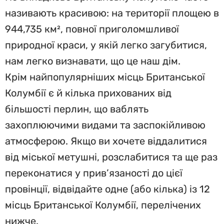
називають красивою: на території площею в
944,735 км², повної приголомшливої
природної краси, у якій легко загубитися,
нам легко визнавати, щo це наш дім.
Крім найпопулярніших місць Британської
Колумбії є й кілька прихованих від
більшості перлин, що ваблять
захоплюючими видами та заспокійливою
атмосферою. Якщо ви хочете віддалитися
від міської метушні, розслабитися та ще раз
переконатися у прив’язаності до цієї
провінції, відвідайте одне (або кілька) із 12
місць Британської Колумбії, перелічених
нижче.