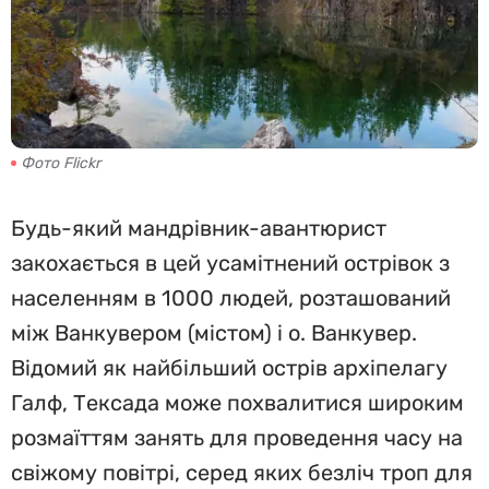
Фото Flickr
Будь-який мандрівник-авантюрист
закохається в цей усамітнений острівок з
населенням в 1000 людей, розташований
між Ванкувером (містом) і о. Ванкувер.
Відомий як найбільший острів архіпелагу
Галф, Тексада може похвалитися широким
розмаїттям занять для проведення часу на
свіжому повітрі, серед яких безліч троп для