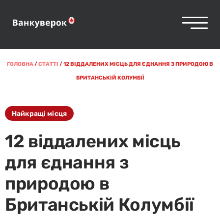
ГОЛОВНА
/
СТАТТІ
/
12 ВІДДАЛЕНИХ МІСЦЬ ДЛЯ ЄДНАННЯ З ПРИРОДОЮ В
БРИТАНСЬКІЙ КОЛУМБІЇ
Найкращі місця
12 віддалених місць
для єднання з
природою в
Британській Колумбії