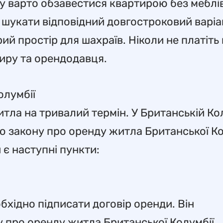
 варто обзавестися квартирою без меблів,
у шукати відповідний довгостроковий варіа
ий простір для шахраїв. Ніколи не платіть
тиру та орендодавця.
олумбії
итла на тривалий термін. У Британській Ко
ю закону про оренду житла Британської Ко
є наступні пункти:
бхідно підписати договір оренди. Він
 про оренду житла Британської Колумбії.