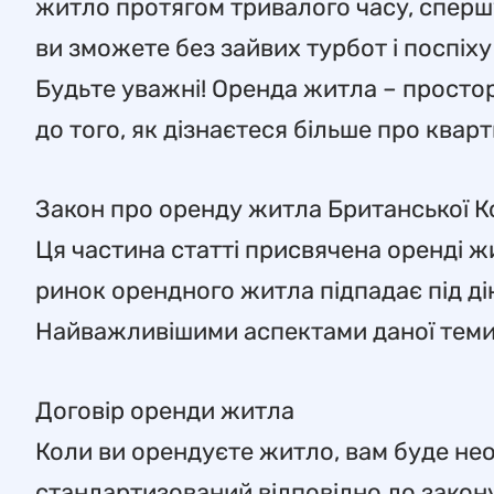
житло протягом тривалого часу, спершу
ви зможете без зайвих турбот і поспіх
Будьте уважні! Оренда житла – простор
до того, як дізнаєтеся більше про квар
Закон про оренду житла Британської К
Ця частина статті присвячена оренді ж
ринок орендного житла підпадає під ді
Найважливішими аспектами даної теми 
Договір оренди житла
Коли ви орендуєте житло, вам буде нео
стандартизований відповідно до закону