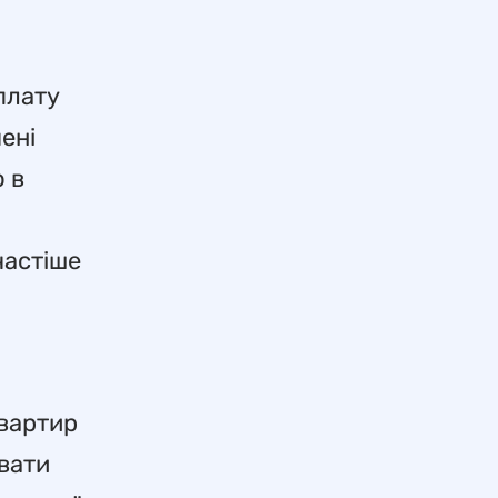
плату
ені
 в
частіше
квартир
вати