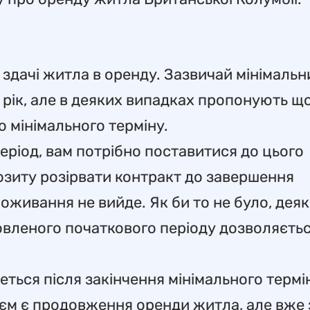
 здачі житла в оренду. Зазвичай мінімальн
н рік, але в деяких випадках пропонують щ
 мінімального терміну.
еріод, вам потрібно поставитися до цього
озиту розірвати контракт до завершення
живання не вийде. Як би то не було, деяк
овленого початкового періоду дозволяєть
еться після закінчення мінімального термі
м є продовження оренди житла, але вже 