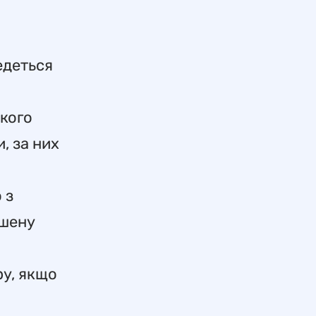
едеться
якого
, за них
 з
ишену
ру, якщо