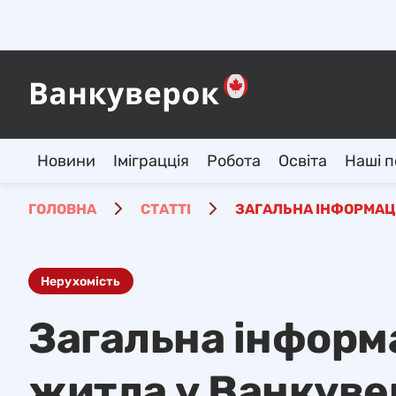
Новини
Іміграцція
Робота
Освіта
Наші п
ГОЛОВНА
СТАТТІ
ЗАГАЛЬНА ІНФОРМАЦІ
Нерухомість
Загальна інформ
житла у Ванкуве