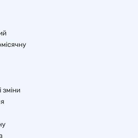
ий
омісячну
і зміни
ся
ну
з