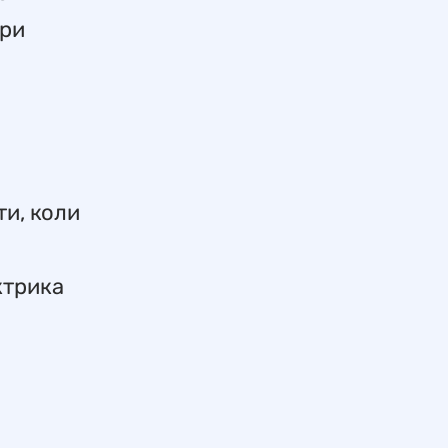
при
ти, коли
ктрика