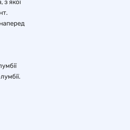
 з якої
нт.
 наперед
лумбії
лумбії.