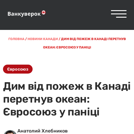
ГОЛОВНА
/
НОВИНИ КАНАДИ
/
ДИМ ВІД ПОЖЕЖ В КАНАДІ ПЕРЕТНУВ
ОКЕАН: ЄВРОСОЮЗ У ПАНІЦІ
Євросоюз
Дим від пожеж в Канаді
перетнув океан:
Євросоюз у паніці
Анатолий Хлебников