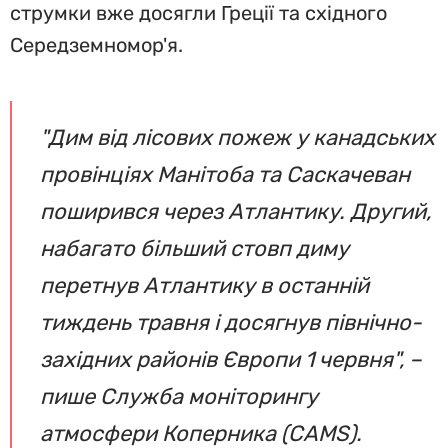
струмки вже досягли Греції та східного
Середземномор'я.
"Дим від лісових пожеж у канадських
провінціях Манітоба та Саскачеван
поширився через Атлантику. Другий,
набагато більший стовп диму
перетнув Атлантику в останній
тиждень травня і досягнув північно-
західних районів Європи 1 червня", –
пише Служба моніторингу
атмосфери Коперника (CAMS).