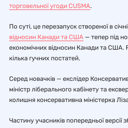
торговельної угоди CUSMA
.
По суті, це перезапуск створеної в січ
відносин Канади та США
— тепер під н
економічних відносин Канади та США. Р
кілька гучних постатей.
Серед новачків — екслідер Консервативн
міністр ліберального кабінету та ексве
колишня консервативна міністерка Ліза 
Частину учасників попередньої версії з