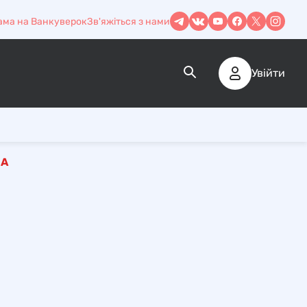
ама на Ванкуверок
Зв'яжіться з нами
Увійти
ША