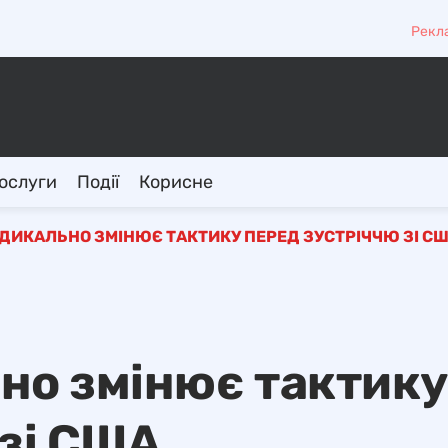
Рекл
ослуги
Події
Корисне
ДИКАЛЬНО ЗМІНЮЄ ТАКТИКУ ПЕРЕД ЗУСТРІЧЧЮ ЗІ С
но змінює тактику
 зі США