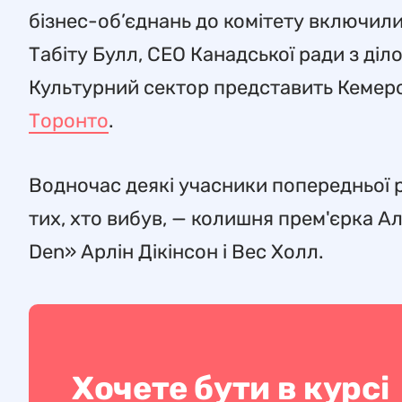
бізнес-об’єднань до комітету включили 
Табіту Булл, CEO Канадської ради з діл
Культурний сектор представить Кемер
Торонто
.
Водночас деякі учасники попередньої 
тих, хто вибув, — колишня прем'єрка А
Den» Арлін Дікінсон і Вес Холл.
Хочете бути в курсі