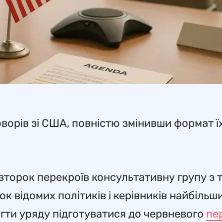
ворів зі США, повністю змінивши формат ї
івторок перекроїв консультативну групу з т
ок відомих політиків і керівників найбільш
гти уряду підготуватися до червневого
пе