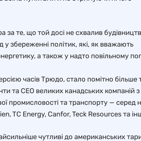
 за те, що той досі не схвалив будівницт
 у збереженні політик, які, як вважають
енергетику, а також у надто повільному п
версією часів Трюдо, стало помітно більше 
нти та CEO великих канадських компаній з
вої промисловості та транспорту — серед 
ien, TC Energy, Canfor, Teck Resources та ін
 найсильніше чутливі до американських тари