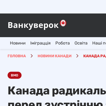
Новини
Іміграцція
Робота
Освіта
Наші п
ГОЛОВНА
НОВИНИ КАНАДИ
КАНАДА РА
BMO
Канада радикаль
перед зустріччю