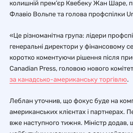
колишній прем’єр Квебеку Жан Шаре, п
Флавіо Вольпе та голова профспілки Un
«Це різноманітна група: лідери профсп
генеральні директори у фінансовому сек
коротко коментуючи рішення після при
Canadian Press, головою нового коміте
за канадсько-американську торгівлю
.
Леблан уточнив, що фокус буде на компа
американських клієнтах і партнерах. П
вже наступного тижня. Міністр додав, щ