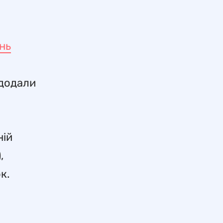
нь
 додали
ній
,
к.