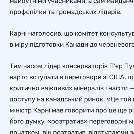
майбутніми учасниками, а сам майданчи
профспілки та громадських лідерів.
Карні наголосив, що комітет консульт
в міру підготовки Канади до червневог
Тим часом лідер консерваторів П’єр Пу
варто вступати в переговори зі США, 
критично важливих мінералів і нафти 
доступу на канадський ринок. «Це той ва
міністр Карні мав говорити про це ще рі
його думку, «розтратив» переговорні мо
початком, він розтратив, відступаючи 