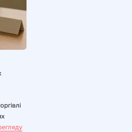
х
оргівлі
их
регляду