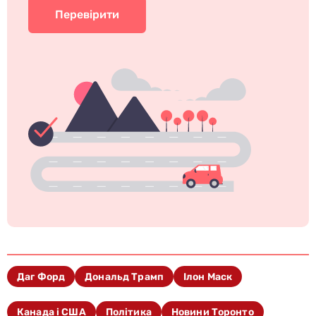
Перевірити
Даг Форд
Дональд Трамп
Ілон Маск
Канада і США
Політика
Новини Торонто