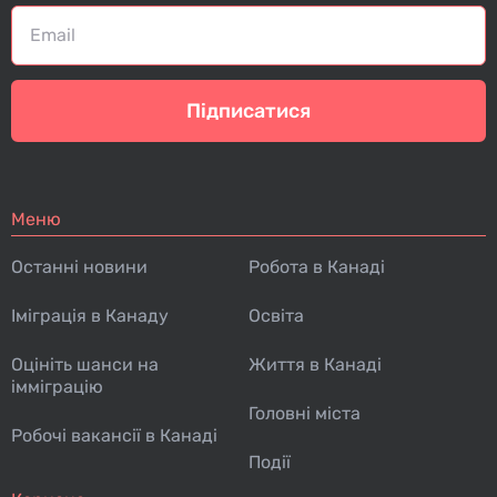
Підписатися
Меню
Останні новини
Робота в Канаді
Іміграція в Канаду
Освіта
Оцініть шанси на
Життя в Канаді
імміграцію
Головні міста
Робочі вакансії в Канаді
Події