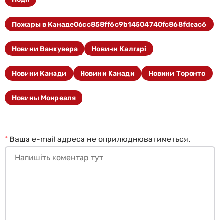
Пожары в Канаде06cc858ff6c9b14504740fc868fdeac6
Новини Ванкувера
Новини Калгарі
Новини Канади
Новини Канади
Новини Торонто
Новины Монреаля
*
Ваша e-mail адреса не оприлюднюватиметься.