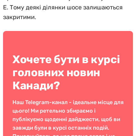
E. Тому деякі ділянки шосе залишаються
закритими.
Хочете бути в курсі
головних новин
Канади?
Наш Telegram-канал - ідеальне місце для
цього! Ми ретельно збираємо і
публікуємо щоденні дайджести, щоб ви
завжди були в курсі останніх подій.