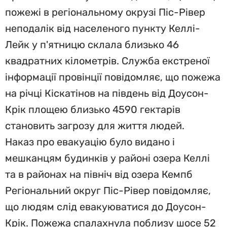
пожежі в регіональному окрузі Піс-Рівер
неподалік від населеного пункту Келлі-
Лейк у п'ятницю склала близько 46
квадратних кілометрів. Служба екстреної
інформації провінції повідомляє, що пожежа
на річці Кіскатінов на південь від Доусон-
Крік площею близько 4590 гектарів
становить загрозу для життя людей.
Наказ про евакуацію було видано і
мешканцям будинків у районі озера Келлі
та в районах на північ від озера Кемпб
Регіональний округ Піс-Рівер повідомляє,
що людям слід евакуюватися до Доусон-
Крік. Пожежа спалахнула поблизу шосе 52