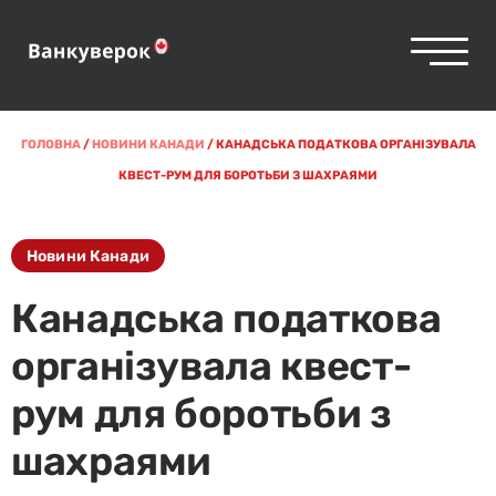
ГОЛОВНА
/
НОВИНИ КАНАДИ
/
КАНАДСЬКА ПОДАТКОВА ОРГАНІЗУВАЛА
КВЕСТ-РУМ ДЛЯ БОРОТЬБИ З ШАХРАЯМИ
Новини Канади
Канадська податкова
організувала квест-
рум для боротьби з
шахраями