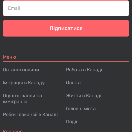
Підписатися
Меню
Останні новини
Робота в Канаді
Іміграція в Канаду
Освіта
Оцініть шанси на
Життя в Канаді
імміграцію
Головні міста
Робочі вакансії в Канаді
Події
Корисне