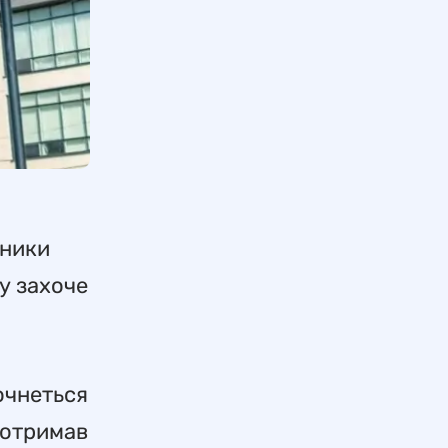
ники
у захоче
очнеться
 отримав