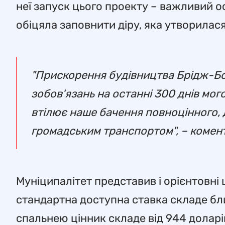
неї запуск цього проекту – важливий 
обіцяла заповнити діру, яка утворилас
"Прискорення будівництва Брідж-Бо
зобов'язань на останні 300 днів мог
втілює наше бачення повноцінного, 
громадським транспортом", – комент
Муніципалітет представив і орієнтовні 
стандартна доступна ставка складе бли
спальнею цінник складе від 944 доларів