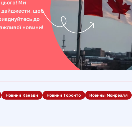
 цього! Ми
і дайджести, щоб
Приєднуйтесь до
важливої новини!
Новини Канади
Новини Торонто
Новины Монреаля