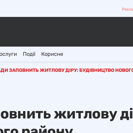
Рекл
ослуги
Події
Корисне
АДИ ЗАПОВНИТЬ ЖИТЛОВУ ДІРУ: БУДІВНИЦТВО НОВОГ
овнить житлову ді
ого району