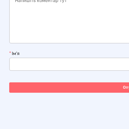
*
Ім'я