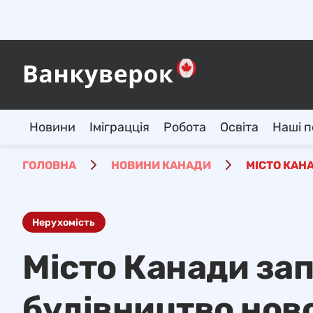
Новини
Іміграцція
Робота
Освіта
Наші п
ГОЛОВНА
НОВИНИ КАНАДИ
МІСТО КАН
Нерухомість
Місто Канади зап
будівництво нов