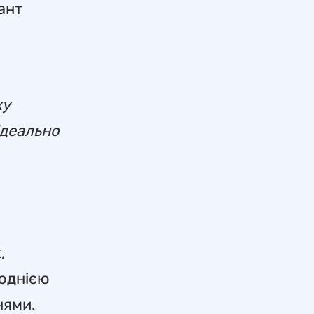
ант
ку
ідеально
,
 однією
нями.