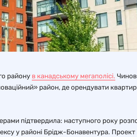
го району
в канадському мегаполісі.
Чинов
новаційний» район, де орендувати квартир
нерами підтвердила: наступного року розп
ексу у районі Брідж-Бонавентура. Проект