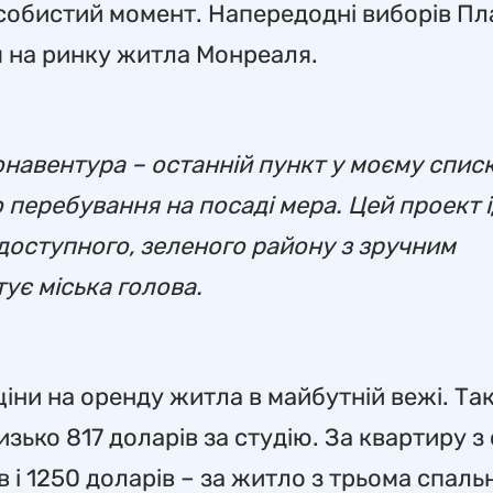
особистий момент. Напередодні виборів Пл
я на ринку житла Монреаля.
навентура – останній пункт у моєму спис
о перебування на посаді мера. Цей проект 
доступного, зеленого району з зручним
ує міська голова.
ціни на оренду житла в майбутній вежі. Так
зько 817 доларів за студію. За квартиру з
 і 1250 доларів – за житло з трьома спаль