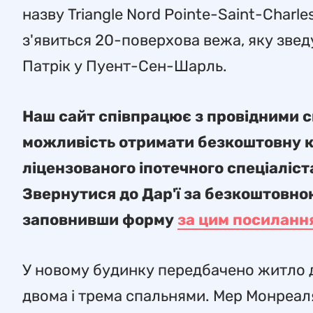
назву Triangle Nord Pointe-Saint-Charle
з'явиться 20-поверхова вежа, яку зведу
Патрік у Пуент-Сен-Шарль.
Наш сайт співпрацює з провідними сп
можливість отримати безкоштовну ко
ліцензованого іпотечного спеціаліс
Звернутися до Дар'ї за безкоштовно
заповнивши форму
за цим посиланн
У новому будинку передбачено житло дл
двома і трема спальнями. Мер Монреаля