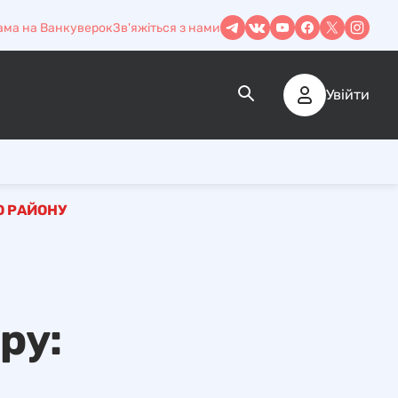
ама на Ванкуверок
Зв'яжіться з нами
Увійти
О РАЙОНУ
ру: