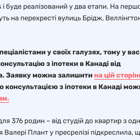
s і буде реалізований у два етапи. На перш
ть на перехресті вулиць Брідж, Веллінгтон
еціалістами у своїх галузях, тому у вас
нсультацію з іпотеки в Канаді від
та. Заявку можна залишити
на цій сторін
ю консультацією з іпотеки в Канаді мож
ям.
я 376 родин – від студій до квартир з одн
 Валері Плант у пресрелізі підкреслила, 