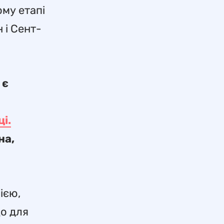
ому етапі
 і Сент-
 є
ці.
на,
ією,
що для