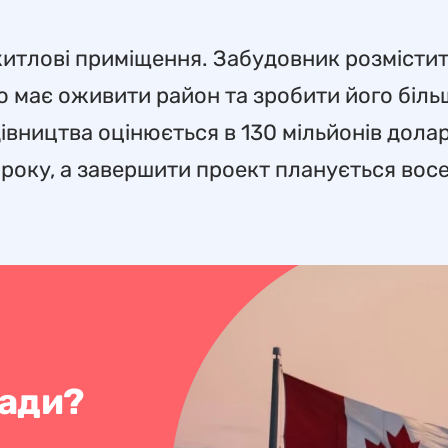
итлові приміщення. Забудовник розмістит
що має оживити район та зробити його біль
івництва оцінюється в 130 мільйонів долар
 року, а завершити проект планується вос
нади?