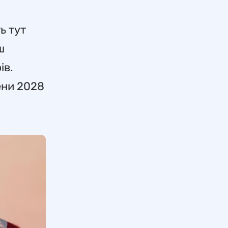
ь тут
ш
ів.
ени 2028