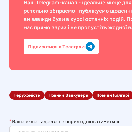
Наш Telegram-канал - ідеальне місце для
ретельно збираємо і публікуємо щоденн
ви завжди були в курсі останніх подій. 
нас прямо зараз і не пропустіть жодної 
Підписатися в Телеграмі
Нерухомість
Новини Ванкувера
Новини Калгарі
*
Ваша e-mail адреса не оприлюднюватиметься.