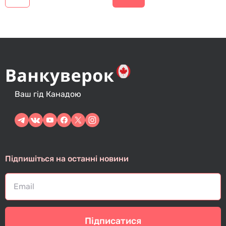
а
в
і
г
а
ц
і
Ваш гід Канадою
я
з
а
п
Підпишіться на останні новини
и
с
і
в
Підписатися