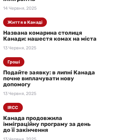
14 Червня, 2025
Життя в Канаді
Названа комарина столиця
Канади: нашестя комах на міста
13 Червня, 2025
Гроші
Подайте заявку: в липні Канада
почне виплачувати нову
допомогу
13 Червня, 2025
IRCC
Канада продовжила
імміграційну програму за день
до її закінчення
13 Червня, 2025