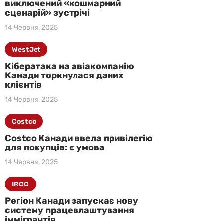
виключений «кошмарний
сценарій» зустрічі
14 Червня, 2025
WestJet
Кібератака на авіакомпанію
Канади торкнулася даних
клієнтів
14 Червня, 2025
Costco
Costco Канади ввела привілегію
для покупців: є умова
14 Червня, 2025
IRCC
Регіон Канади запускає нову
систему працевлаштування
іммігрантів