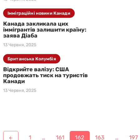
Імміграційні новини Канади
Канада закликала цих
іммігрантів залишити країну:
заява Діаба
13 Червня, 2025
Британська Колумбія
Відкрийте валізу: США
продовжать тиск на туристів
Канади
13 Червня, 2025
Н
1
…
161
162
163
…
197
←