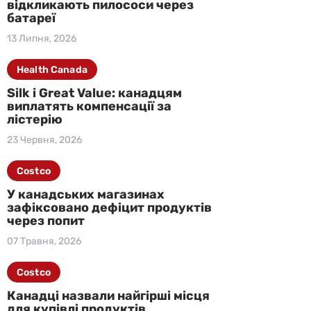
відкликають пилососи через
батареї
13 Липня, 2026
Health Canada
Silk і Great Value: канадцям
виплатять компенсації за
лістерію
23 Червня, 2026
Costco
У канадських магазинах
зафіксовано дефіцит продуктів
через попит
07 Травня, 2026
Costco
Канадці назвали найгірші місця
для купівлі продуктів