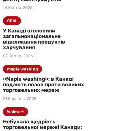
14 Квітня, 2026
CFIA
У Канаді оголосили
загальнонаціональне
відкликання продуктів
харчування
07 Квітня, 2026
maple washing
«Maple washing»: в Канаді
подають позов проти великих
торговельних мереж
21 Вересня, 2025
Walmart
Небувала щедрість
торговельної мережі Канади: