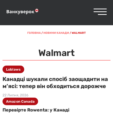
ГОЛОВНА
/
НОВИНИ КАНАДИ
/
WALMART
Walmart
Loblaws
Канадці шукали спосіб заощадити на
м’ясі: тепер він обходиться дорожче
22 Липня, 2026
Amazon Canada
Перевірте Rowenta: у Канаді