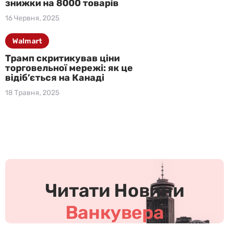
знижки на 8000 товарів
16 Червня, 2025
Walmart
Трамп скритикував ціни
торговельної мережі: як це
відіб’ється на Канаді
18 Травня, 2025
Ч
и
т
Читати Новини
а
т
Ванкувера
и
Н