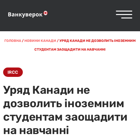
ГОЛОВНА
/
НОВИНИ КАНАДИ
/
УРЯД КАНАДИ НЕ ДОЗВОЛИТЬ ІНОЗЕМНИМ
СТУДЕНТАМ ЗАОЩАДИТИ НА НАВЧАННІ
IRCC
Уряд Канади не
дозволить іноземним
студентам заощадити
на навчанні