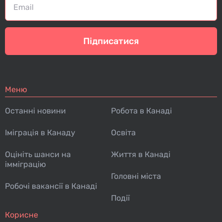
Підписатися
Меню
Останні новини
Робота в Канаді
Іміграція в Канаду
Освіта
Оцініть шанси на
Життя в Канаді
імміграцію
Головні міста
Робочі вакансії в Канаді
Події
Корисне