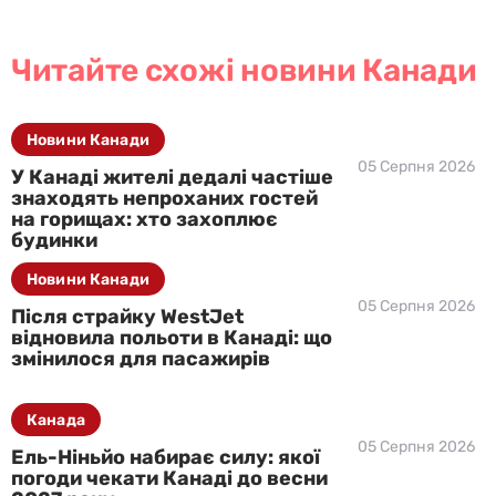
Читайте схожі новини Канади
Новини Канади
05 Серпня 2026
У Канаді жителі дедалі частіше
знаходять непроханих гостей
на горищах: хто захоплює
будинки
Новини Канади
05 Серпня 2026
Після страйку WestJet
відновила польоти в Канаді: що
змінилося для пасажирів
Канада
05 Серпня 2026
Ель-Ніньйо набирає силу: якої
погоди чекати Канаді до весни