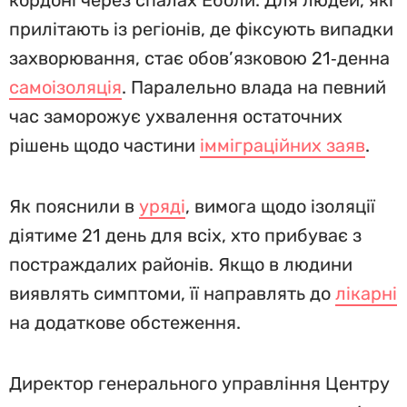
кордоні через спалах Еболи. Для людей, які
прилітають із регіонів, де фіксують випадки
захворювання, стає обов’язковою 21‑денна
самоізоляція
. Паралельно влада на певний
час заморожує ухвалення остаточних
рішень щодо частини
імміграційних заяв
.
Як пояснили в
уряді
, вимога щодо ізоляції
діятиме 21 день для всіх, хто прибуває з
постраждалих районів. Якщо в людини
виявлять симптоми, її направлять до
лікарні
на додаткове обстеження.
Директор генерального управління Центру