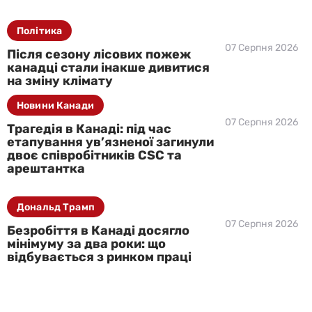
Політика
07 Серпня 2026
Після сезону лісових пожеж
канадці стали інакше дивитися
на зміну клімату
Новини Канади
07 Серпня 2026
Трагедія в Канаді: під час
етапування ув’язненої загинули
двоє співробітників CSC та
арештантка
Дональд Трамп
07 Серпня 2026
Безробіття в Канаді досягло
мінімуму за два роки: що
відбувається з ринком праці