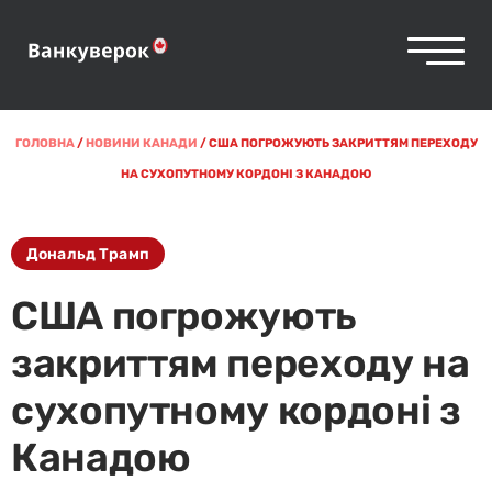
ГОЛОВНА
/
НОВИНИ КАНАДИ
/
США ПОГРОЖУЮТЬ ЗАКРИТТЯМ ПЕРЕХОДУ
НА СУХОПУТНОМУ КОРДОНІ З КАНАДОЮ
Дональд Трамп
США погрожують
закриттям переходу на
сухопутному кордоні з
Канадою