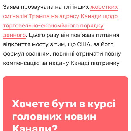
Заява прозвучала на тлі інших
жорстких
сигналів Трампа на адресу Канади щодо
торговельно-економічного порядку
денного
. Цього разу він пов’язав питання
відкриття мосту з тим, що США, за його
формулюванням, повинні отримати повну
компенсацію за надану Канаді підтримку.
Хочете бути в курсі
головних новин
Канади?