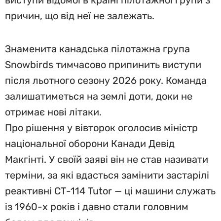
виступи відомої в країні пілотажної групи з
причин, що від неї не залежать.
Знаменита канадська пілотажна група
Snowbirds тимчасово припинить виступи
після льотного сезону 2026 року. Команда
залишатиметься на землі доти, доки не
отримає нові літаки.
Про рішення у вівторок оголосив міністр
національної оборони Канади Девід
Макгінті. У своїй заяві він не став називати
терміни, за які вдасться замінити застарілі
реактивні CT-114 Tutor — ці машини служать
із 1960-х років і давно стали головним