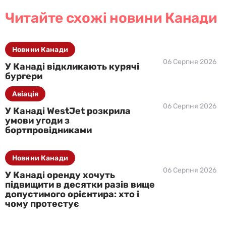
Читайте схожі новини Канади
Новини Канади
06 Серпня 2026
У Канаді відкликають курячі
бургери
Авіація
06 Серпня 2026
У Канаді WestJet розкрила
умови угоди з
бортпровідниками
Новини Канади
06 Серпня 2026
У Канаді оренду хочуть
підвищити в десятки разів вище
допустимого орієнтира: хто і
чому протестує