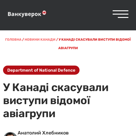
ГОЛОВНА
/
НОВИНИ КАНАДИ
/
У КАНАДІ СКАСУВАЛИ ВИСТУПИ ВІДОМОЇ
АВІАГРУПИ
Department of National Defence
У Канаді скасували
виступи відомої
авіагрупи
Анатолий Хлебников