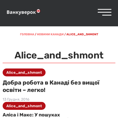
ГОЛОВНА
/
НОВИНИ КАНАДИ
/
ALICE_AND_SHMONT
Alice_and_shmont
Alice_and_shmont
Добра робота в Канаді без вищої
освіти – легко!
13 Грудня, 2016
Alice_and_shmont
Аліса і Макс: У пошуках