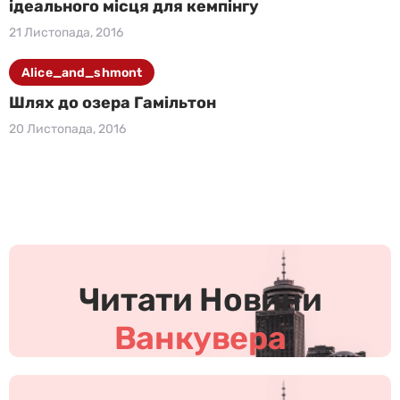
ідеального місця для кемпінгу
21 Листопада, 2016
Alice_and_shmont
Шлях до озера Гамільтон
20 Листопада, 2016
Ч
и
т
Читати Новини
а
т
Ванкувера
и
Н
о
в