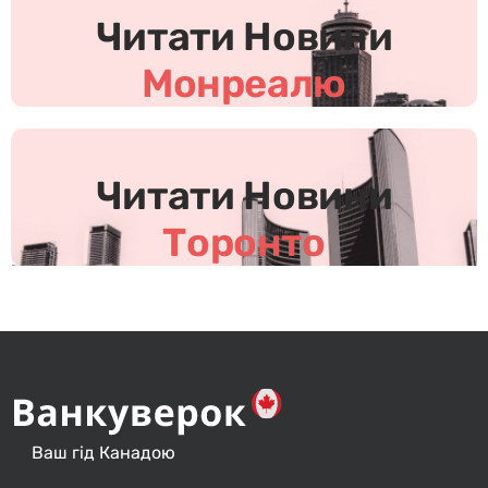
и
Читати Новини
н
и
Монреалю
Читати Новини
Торонто
Ваш гід Канадою