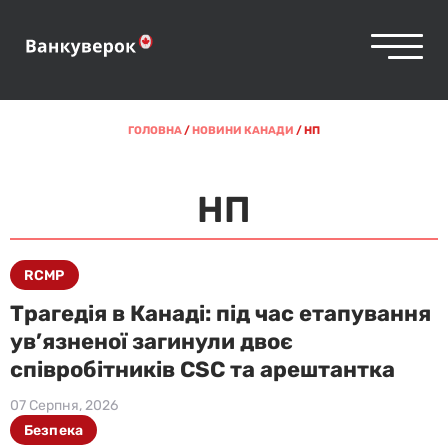
ГОЛОВНА
/
НОВИНИ КАНАДИ
/
НП
НП
RCMP
Трагедія в Канаді: під час етапування
ув’язненої загинули двоє
співробітників CSC та арештантка
07 Серпня, 2026
Безпека