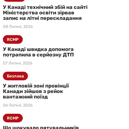
У Канаді технічний збій на сайті
Міністерства освіти зірвав
запис на літні перескладання
08 Липня, 2026
RCMP
У Канаді швидка допомога
потрапила в серйозну ДТП
07 Липня, 2026
Безпека
У житловій зоні провінції
Канади зійшов з рейок
вантажний поїзд
06 Липня, 2026
RCMP
Що шокувало рятувальників