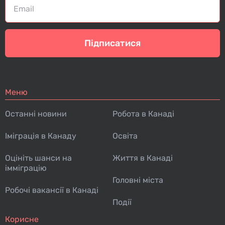
Підписатися
Меню
Останні новини
Робота в Канаді
Іміграція в Канаду
Освіта
Оцініть шанси на
Життя в Канаді
імміграцію
Головні міста
Робочі вакансії в Канаді
Події
Корисне