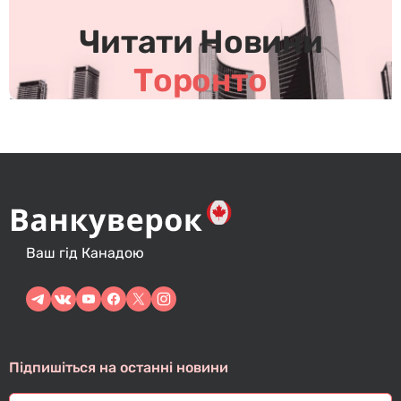
в
Читати Новини
Торонто
Ваш гід Канадою
Підпишіться на останні новини