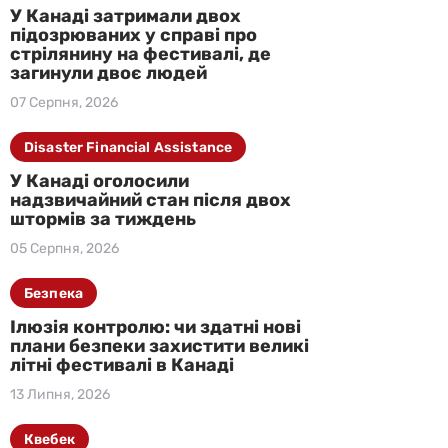
У Канаді затримали двох
підозрюваних у справі про
стрілянину на фестивалі, де
загинули двоє людей
07 Серпня, 2026
Disaster Financial Assistance
У Канаді оголосили
надзвичайний стан після двох
штормів за тиждень
05 Серпня, 2026
Безпека
Ілюзія контролю: чи здатні нові
плани безпеки захистити великі
літні фестивалі в Канаді
13 Липня, 2026
Квебек