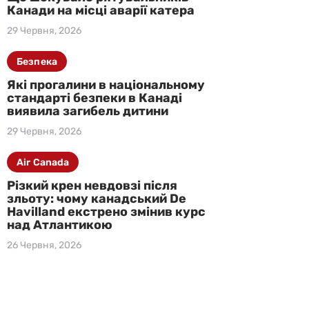
Канади на місці аварії катера
29 Червня, 2026
Безпека
Які прогалини в національному
стандарті безпеки в Канаді
виявила загибель дитини
29 Червня, 2026
Air Canada
Різкий крен невдовзі після
зльоту: чому канадський De
Havilland екстрено змінив курс
над Атлантикою
26 Червня, 2026