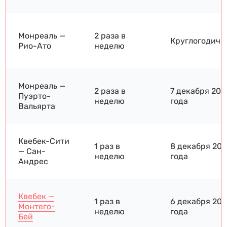
Монреаль —
2 раза в
Круглогодичн
Рио-Ато
неделю
Монреаль —
2 раза в
7 декабря 202
Пуэрто-
неделю
года
Вальярта
Квебек-Сити
1 раз в
8 декабря 20
— Сан-
неделю
года
Андрес
Квебек —
1 раз в
6 декабря 20
Монтего-
неделю
года
Бей