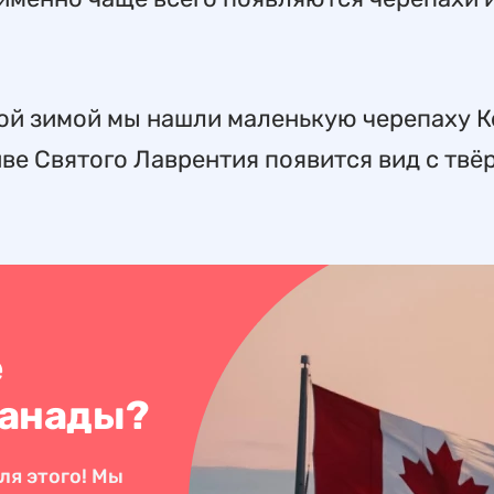
й зимой мы нашли маленькую черепаху К
ливе Святого Лаврентия появится вид с тв
е
Канады?
ля этого! Мы