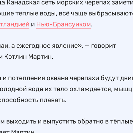
да Канадская сеть морских черепах замети
щие тёплые воды, всё чаще выбрасывают
тландией
и
Нью-Брансуиком
.
аи, а ежегодное явление», — говорит
и Кэтлин Мартин.
а и потепления океана черепахи будут дви
холодной воде их тело охлаждается, мыш
способность плавать.
м выходить и выпустить обратно в тёплые
ает Мартин.