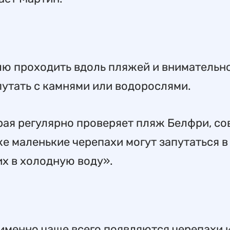
елю проходить вдоль пляжей и внимательн
епутать с камнями или водорослями.
рая регулярно проверяет пляж Белфри, со
же маленькие черепахи могут запутаться в
их в холодную воду».
 именно чаще всего появляются черепахи 