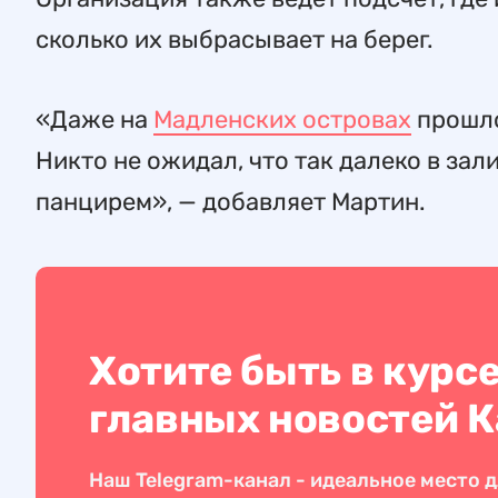
сколько их выбрасывает на берег.
«Даже на
Мадленских островах
прошло
Никто не ожидал, что так далеко в за
панцирем», — добавляет Мартин.
Хотите быть в курс
главных новостей 
Наш Telegram-канал - идеальное место д