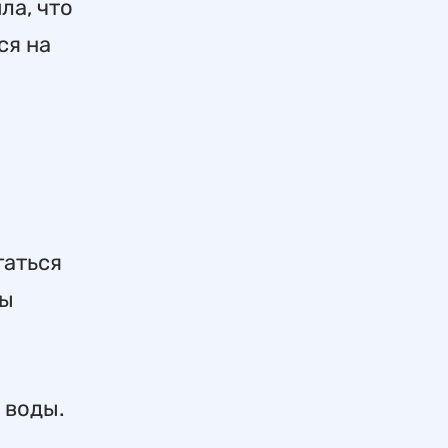
ла, что
ся на
гаться
цы
 воды.