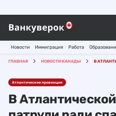
Новости
Иммиграция
Работа
Образован
ГЛАВНАЯ
НОВОСТИ КАНАДЫ
В АТЛАНТ
Атлантические провинции
В Атлантической
патрули ради сп