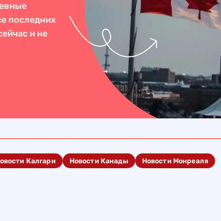
невные
се последних
ейчас и не
овости Калгари
Новости Канады
Новости Монреаля