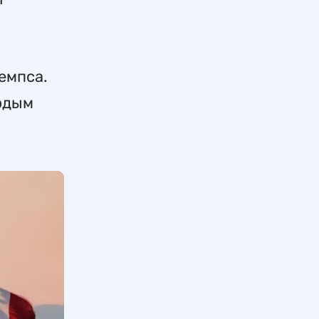
емпса.
ёрдым