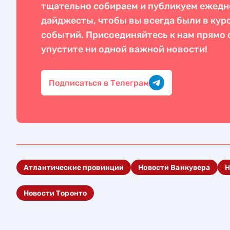
тщательно собираем и публикуем ежед
дайджесты, чтобы вы всегда были в кур
событий. Присоединяйтесь к нам прямо с
упустите ни одной важной новости!
Подписаться в Телеграм
Атлантические провинции
Новости Ванкувера
Н
Новости Торонто