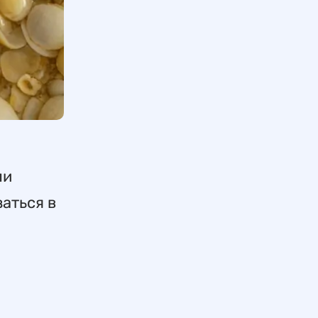
ли
аться в