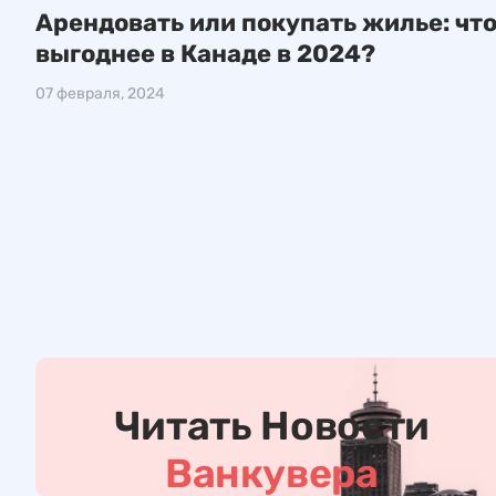
Арендовать или покупать жилье: что
выгоднее в Канаде в 2024?
07 февраля, 2024
Ч
и
т
Читать Новости
а
т
Ванкувера
ь