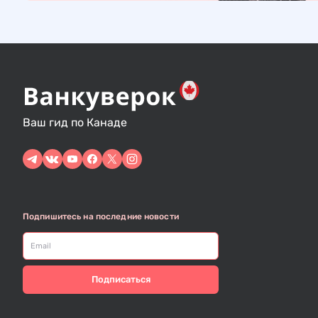
Н
о
в
о
с
т
и
Ваш гид по Канаде
Подпишитесь на последние новости
Подписаться