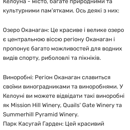
Келоуна - місто, багате природними та
культурними пам'ятками. Ось деякі з них:
Озеро Оканаган: Це красиве і велике озеро
є центральною віссю регіону Оканаган і
пропонує багато можливостей для водних
видів спорту, риболовлі та пікніків.
Виноробні: Регіон Оканаган славиться
своїми виноградниками та виноробнями. У
Келоуні ви можете відвідати такі виноробні
як Mission Hill Winery, Quails' Gate Winery та
Summerhill Pyramid Winery.
Парк Касугай Гарден: Цей красивий