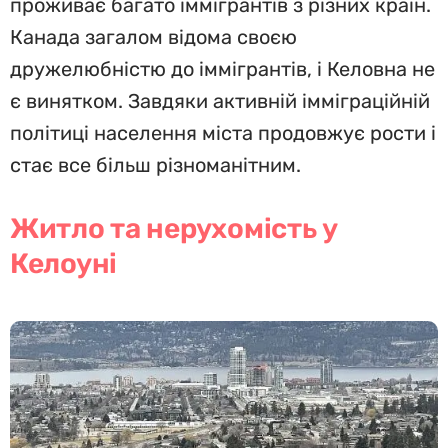
проживає багато іммігрантів з різних країн.
Канада загалом відома своєю
дружелюбністю до іммігрантів, і Келовна не
є винятком. Завдяки активній імміграційній
політиці населення міста продовжує рости і
стає все більш різноманітним.
Житло та нерухомість у
Келоуні