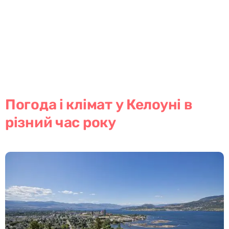
Погода і клімат у Келоуні в
різний час року