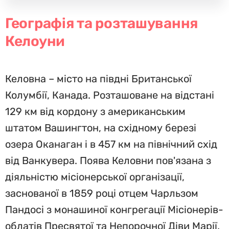
Географія та розташування
Келоуни
Келовна – місто на півдні Британської
Колумбії, Канада. Розташоване на відстані
129 км від кордону з американським
штатом Вашингтон, на східному березі
озера Оканаган і в 457 км на північний схід
від Ванкувера. Поява Келовни пов'язана з
діяльністю місіонерської організації,
заснованої в 1859 році отцем Чарльзом
Пандосі з монашиної конгрегації Місіонерів-
облатів Пресвятої та Непорочної Діви Марії,