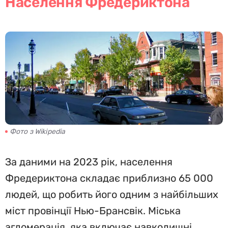
Населення Фредериктона
Фото з Wikipedia
За даними на 2023 рік, населення
Фредериктона складає приблизно 65 000
людей, що робить його одним з найбільших
міст провінції Нью-Брансвік. Міська
агломерація, яка включає навколишні