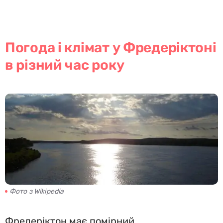
Погода і клімат у Фредеріктоні
в різний час року
Фото з Wikipedia
Фредеріктон має помірний