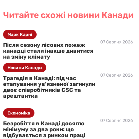
Читайте схожі новини Канади
Марк Карні
07 Серпня 2026
Після сезону лісових пожеж
канадці стали інакше дивитися
на зміну клімату
Новини Канади
07 Серпня 2026
Трагедія в Канаді: під час
етапування ув’язненої загинули
двоє співробітників CSC та
арештантка
Економіка
07 Серпня 2026
Безробіття в Канаді досягло
мінімуму за два роки: що
відбувається з ринком праці