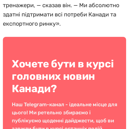
тренажери, — сказав він. — Ми абсолютно
здатні підтримати всі потреби Канади та
експортного ринку».
Хочете бути в курсі
головних новин
Канади?
Наш Telegram-канал - ідеальне місце для
цього! Ми ретельно збираємо і
публікуємо щоденні дайджести, щоб ви
завжди були в курсі останніх подій.