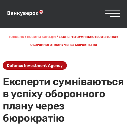
ГОЛОВНА
/
НОВИНИ КАНАДИ
/
ЕКСПЕРТИ СУМНІВАЮТЬСЯ В УСПІХУ
ОБОРОННОГО ПЛАНУ ЧЕРЕЗ БЮРОКРАТІЮ
Defence Investment Agency
Експерти сумніваються
в успіху оборонного
плану через
бюрократію