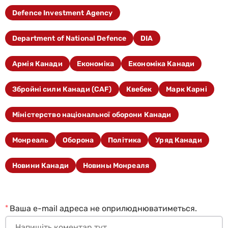
Defence Investment Agency
Department of National Defence
DIA
Армія Канади
Економіка
Економіка Канади
Збройні сили Канади (CAF)
Квебек
Марк Карні
Міністерство національної оборони Канади
Монреаль
Оборона
Політика
Уряд Канади
Новини Канади
Новины Монреаля
*
Ваша e-mail адреса не оприлюднюватиметься.