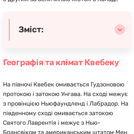
Зміст:
Географія та клімат Квебеку
На півночі Квебек омивається Гудзоновою
протокою і затокою Унгава. На сході межує
з провінцією Ньюфаундленд і Лабрадор. На
південному сході омивається затокою
Святого Лаврентія і межує з Нью-
Брансвіком та американським штатом Мен.