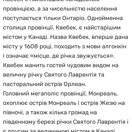
провінцією, а за чисельністю населення
поступається тільки Онтаріо. Однойменна
столиця провінції, Квебек, є найстарішим
містом у Канаді. Назва Квебек, вперше дана
місту у 1608 році, походить з мови алгонкін
і означає «місце, де річка звужується».
Квебек манить гостей чудовим видом на
величну річку Святого Лаврентія та
пасторальний острів Орлеан.
Головний мегаполіс провінції, Монреаль,
охоплює острів Монреаль і острів Жезю на
півночі, а також кілька громад на
південному березі річки Святого Лаврентія і
є другим за величиною містом в Канаді.