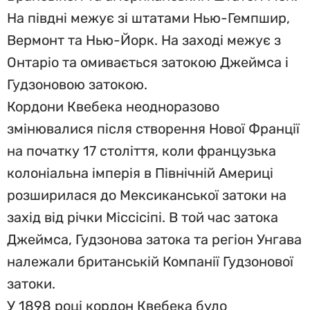
На півдні межує зі штатами Нью-Гемпшир,
Вермонт та Нью-Йорк. На заході межує з
Онтаріо та омивається затокою Джеймса і
Гудзоновою затокою.
Кордони Квебека неодноразово
змінювалися після створення Нової Франції
на початку 17 століття, коли французька
колоніальна імперія в Північній Америці
розширилася до Мексиканської затоки на
захід від річки Міссісіпі. В той час затока
Джеймса, Гудзонова затока та регіон Унгава
належали британській Компанії Гудзонової
затоки.
У 1898 році кордон Квебека було