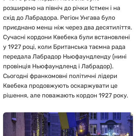
розширено на північ до річки Істмен і на
схід до Лабрадора. Регіон Унгава було
приєднано менш ніж через два десятиліття.
Сучасні кордони Квебека були встановлені
у 1927 році, коли Британська таємна рада
передала Лабрадор Ньюфаундленду (нині
провінція Ньюфаундленд і Лабрадор).
Сьогодні франкомовні політичні лідери
Квебека продовжують оскаржувати це
рішення, але поважають кордон 1927 року.