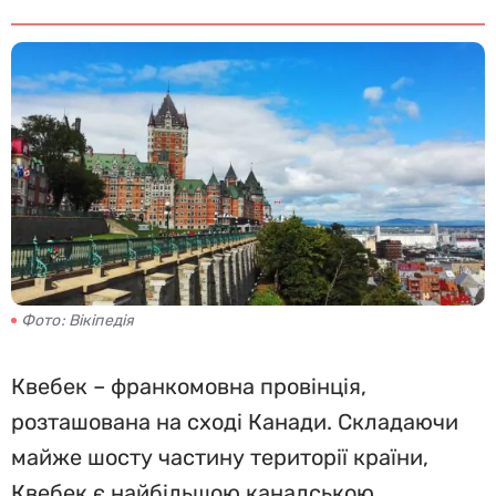
Фото: Вікіпедія
Квебек – франкомовна провінція,
розташована на сході Канади. Складаючи
майже шосту частину території країни,
Квебек є найбільшою канадською