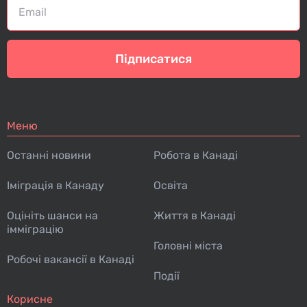
Підписатися
Меню
Останні новини
Робота в Канаді
Іміграція в Канаду
Освіта
Оцініть шанси на
Життя в Канаді
імміграцію
Головні міста
Робочі вакансії в Канаді
Події
Корисне