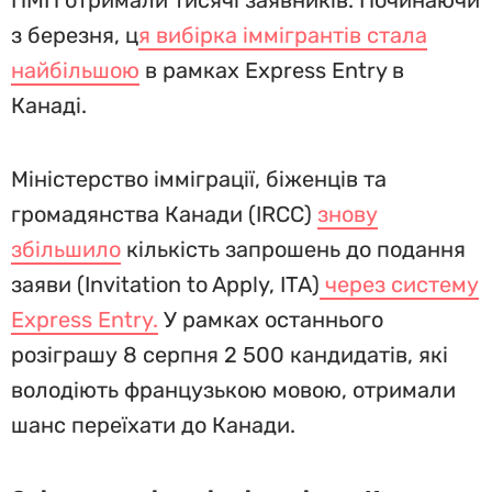
ПМП отримали тисячі заявників. Починаючи
з березня, ц
я вибірка іммігрантів стала
найбільшою
в рамках Express Entry в
Канаді.
Міністерство імміграції, біженців та
громадянства Канади (IRCC)
знову
збільшило
кількість запрошень до подання
заяви (Invitation to Apply, ITA)
через систему
Express Entry.
У рамках останнього
розіграшу 8 серпня 2 500 кандидатів, які
володіють французькою мовою, отримали
шанс переїхати до Канади.