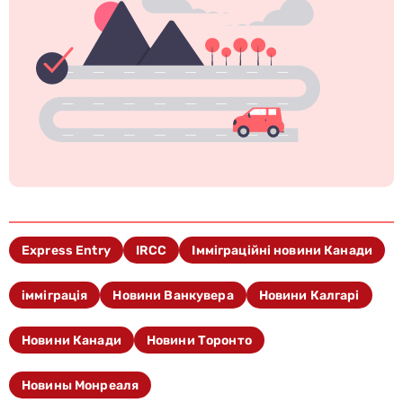
Express Entry
IRCC
Імміграційні новини Канади
імміграція
Новини Ванкувера
Новини Калгарі
Новини Канади
Новини Торонто
Новины Монреаля