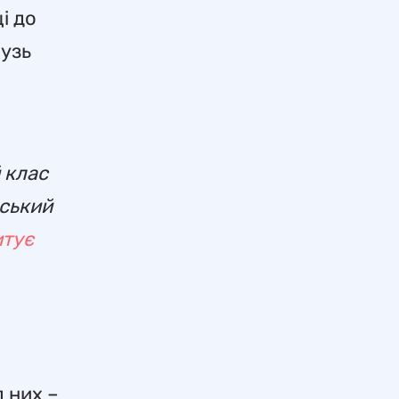
і до
лузь
 клас
дський
итує
 них –