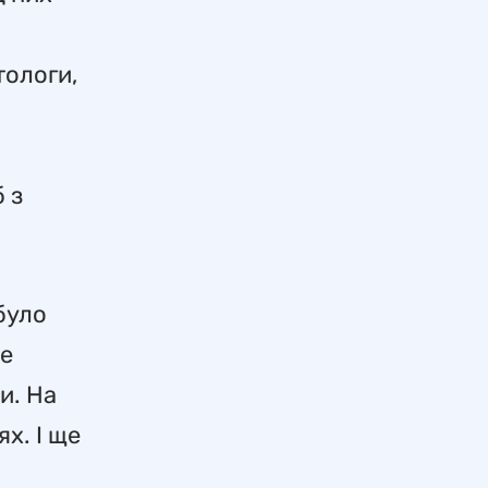
тологи,
 з
 було
де
и. На
х. І ще