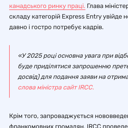
канадського ринку праці.
Глава міністе
складу категорій Express Entry увійде 
давно і гостро потребує кадрів.
«У 2025 році основна увага при від
буде приділятися запрошенню претен
досвід) для подання заяви на отрим
слова міністра сайт IRCC.
Крім того, запроваджується нововведенн
франкомовних громадян. IRCC проведе в