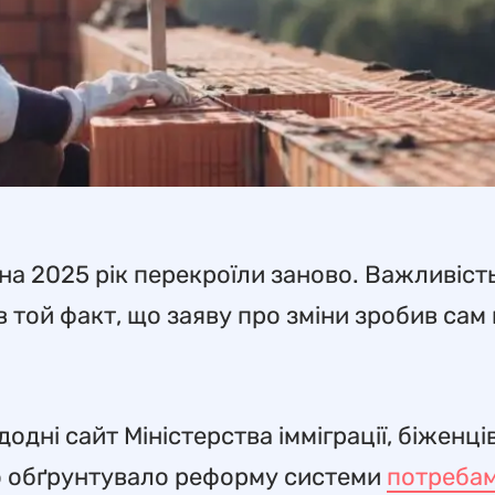
на 2025 рік перекроїли заново. Важливіст
 той факт, що заяву про зміни зробив сам 
дні сайт Міністерства імміграції, біженців
во обґрунтувало реформу системи
потреба