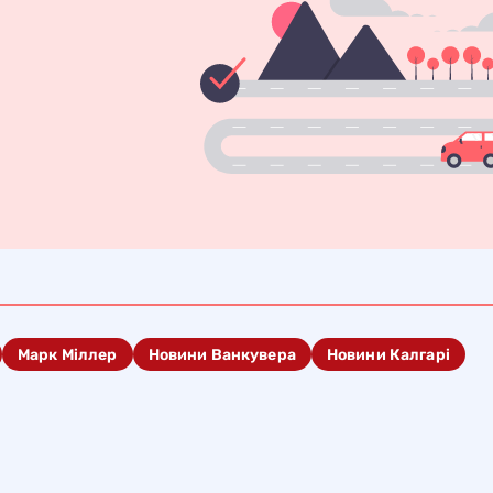
Марк Міллер
Новини Ванкувера
Новини Калгарі