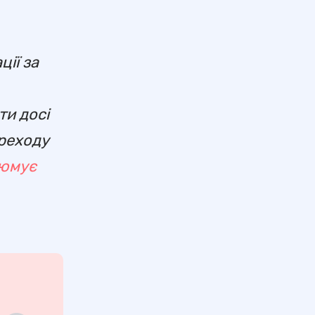
ії за
ти досі
ереходу
юмує