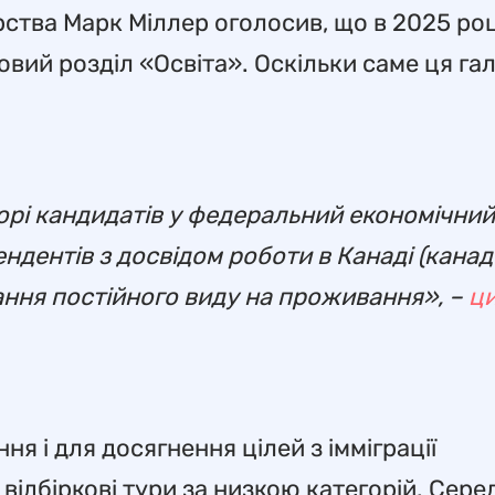
рства Марк Міллер оголосив, що в 2025 роц
новий розділ «Освіта». Оскільки саме ця га
борі кандидатів у федеральний економічний
дентів з досвідом роботи в Канаді (кана
ання постійного виду на проживання», –
ц
я і для досягнення цілей з імміграції
ідбіркові тури за низкою категорій. Серед