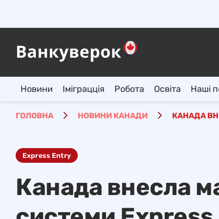
Новини
Іміграцція
Робота
Освіта
Наші п
ГОЛОВНА
НОВИНИ КАНАДИ
КАНАДА ВН
Express Entry
Канада внесла м
системи Express