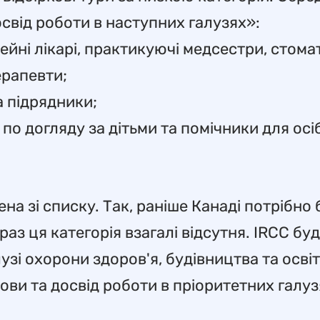
свід роботи в наступних галузях»:
мейні лікарі, практикуючі медсестри, стома
ерапевти;
та підрядники;
 по догляду за дітьми та помічники для осіб
ена зі списку. Так, раніше Канаді потрібно
раз ця категорія взагалі відсутня. IRCC бу
узі охорони здоров'я, будівництва та освіт
ви та досвід роботи в пріоритетних галузя