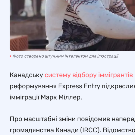
Фото створено штучним інтелектом для ілюстрації
Канадську
систему відбору іммігрантів
реформування Express Entry підкреслив
імміграції Марк Міллер.
Про масштабні зміни повідомив напередо
громадянства Канади (IRCC). Відомст