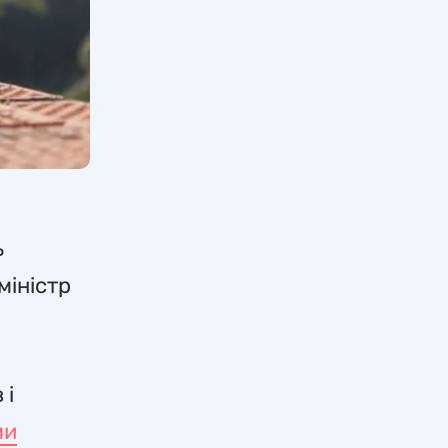
ь
міністр
 і
ми