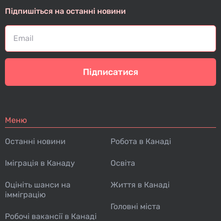
Підпишіться на останні новини
Підписатися
Меню
Останні новини
Робота в Канаді
Іміграція в Канаду
Освіта
Оцініть шанси на
Життя в Канаді
імміграцію
Головні міста
Робочі вакансії в Канаді