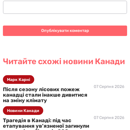
Читайте схожі новини Канади
Марк Карні
07 Серпня 2026
Після сезону лісових пожеж
канадці стали інакше дивитися
на зміну клімату
Новини Канади
07 Серпня 2026
Трагедія в Канаді: під час
етапування ув’язненої загинули