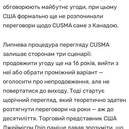
обговорюють майбутнє угоди, при цьому
США формально ще не розпочинали
переговори щодо CUSMA саме з Канадою.
Липнева процедура перегляду CUSMA
залишає сторонам три сценарії:
продовжити угоду ще на 16 років, вийти з
неї або обрати проміжний варіант —
оголосити про непродовження, але не
повертатися до виходу. Тоді стартує
щорічний перегляд, який теоретично здатен
розтягнути переговори на роки — аж до
десятиліття. Торговий представник США
Джеймісон Грір раніше давав зрозуміти, що