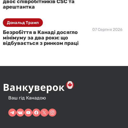
двоє співробітників CSC та
арештантка
Дональд Трамп
07 Серпня 2026
Безробіття в Канаді досягло
мінімуму за два роки: що
відбувається з ринком праці
Ваш гід Канадою