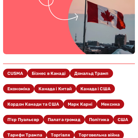
CUSMA
Бізнес в Канаді
Дональд Трамп
Економіка
Канада і Китай
Канада і США
Кордон Канади та США
Марк Карні
Мексика
П'єр Пуальєвр
Палата громад
Політика
США
Тарифи Трампа
Торгівля
Торговельна війна