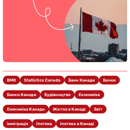
BMO
Statistics Canada
Банк Канади
Банки
Банки Канади
Будівництво
Економіка
Економіка Канади
Житло в Канаді
Звіт
імміграція
Іпотека
Іпотека в Канаді