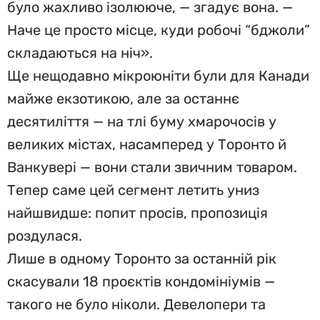
було жахливо ізолююче, — згадує вона. —
Наче це просто місце, куди робочі “бджоли”
складаються на ніч».
Ще нещодавно мікроюніти були для Канади
майже екзотикою, але за останнє
десятиліття — на тлі буму хмарочосів у
великих містах, насамперед у Торонто й
Ванкувері — вони стали звичним товаром.
Тепер саме цей сегмент летить униз
найшвидше: попит просів, пропозиція
роздулася.
Лише в одному Торонто за останній рік
скасували 18 проєктів кондомініумів —
такого не було ніколи. Девелопери та