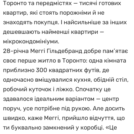
Торонто та передмістях — тисячі готових
квартир, які стоять порожніми й не
знаходять покупця. І найсильніше за інших
дешевшають найменші квартири —
мікрокондомініуми.
28-річна Меггі Гільдебранд добре пам’ятає
своє перше житло в Торонто: одна кімната
приблизно 300 квадратних футів, де
одночасно вміщувалися кухня, обідній стіл,
робочий куточок і ліжко. Спочатку це
здавалося ідеальним варіантом — центр
поруч, усе потрібне під рукою. Але досить
швидко, каже Меггі, прийшло відчуття, що
ти буквально замкнений у коробці. «Це