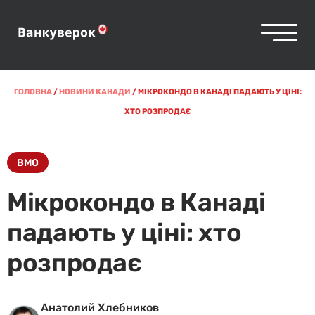
ГОЛОВНА
/
НОВИНИ КАНАДИ
/
МІКРОКОНДО В КАНАДІ ПАДАЮТЬ У ЦІНІ:
ХТО РОЗПРОДАЄ
BMO
Мікрокондо в Канаді
падають у ціні: хто
розпродає
Анатолий Хлебников