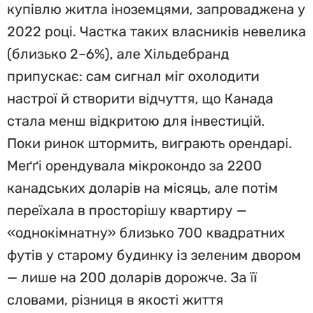
купівлю житла іноземцями, запроваджена у
2022 році. Частка таких власників невелика
(близько 2–6%), але Хільдебранд
припускає: сам сигнал міг охолодити
настрої й створити відчуття, що Канада
стала менш відкритою для інвестицій.
Поки ринок штормить, виграють орендарі.
Меґґі орендувала мікрокондо за 2200
канадських доларів на місяць, але потім
переїхала в просторішу квартиру —
«однокімнатну» близько 700 квадратних
футів у старому будинку із зеленим двором
— лише на 200 доларів дорожче. За її
словами, різниця в якості життя