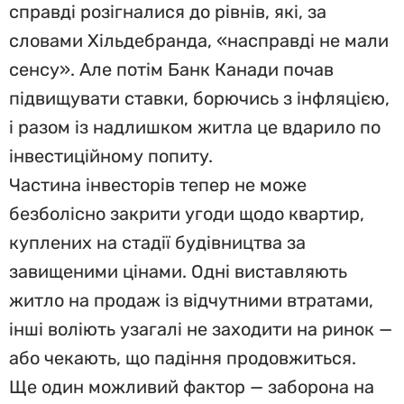
справді розігналися до рівнів, які, за
словами Хільдебранда, «насправді не мали
сенсу». Але потім Банк Канади почав
підвищувати ставки, борючись з інфляцією,
і разом із надлишком житла це вдарило по
інвестиційному попиту.
Частина інвесторів тепер не може
безболісно закрити угоди щодо квартир,
куплених на стадії будівництва за
завищеними цінами. Одні виставляють
житло на продаж із відчутними втратами,
інші воліють узагалі не заходити на ринок —
або чекають, що падіння продовжиться.
Ще один можливий фактор — заборона на