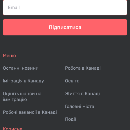
Підписатися
Меню
Останні новини
Робота в Канаді
Іміграція в Канаду
Освіта
Оцініть шанси на
Життя в Канаді
імміграцію
Головні міста
Робочі вакансії в Канаді
Події
Корисне