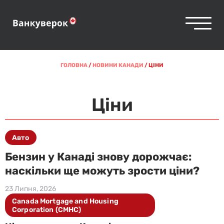
ГОЛОВНА
/
НОВИНИ КАНАДИ
/
ЦІНИ
Ціни
Авто
Бензин у Канаді знову дорожчає:
наскільки ще можуть зрости ціни?
23 Липня, 2026
Canada Mortgage and Housing
Corporation (CMHC)