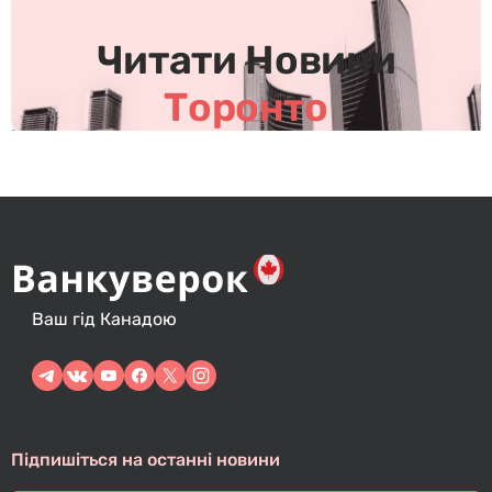
і
в
Читати Новини
Торонто
Ваш гід Канадою
Підпишіться на останні новини