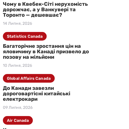
Чому в Квебек-Сіті нерухомість
дорожчає, а у Ванкувері та
Торонто — дешевшає?
14 Липня, 2026
Statistics Canada
Багаторічне зростання цін на
яловичину в Канаді призвело до
позову на мільйони
10 Липня, 2026
Global Affairs Canada
До Канади завезли
дороговартісні китайські
електрокари
09 Липня, 2026
Air Canada