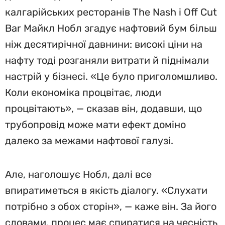
калгарійських ресторанів The Nash і Off Cut
Bar Майкл Нобл згадує нафтовий бум більш
ніж десятирічної давнини: високі ціни на
нафту тоді розганяли витрати й піднімали
настрій у бізнесі. «Це було приголомшливо.
Коли економіка процвітає, люди
процвітають», — сказав він, додавши, що
трубопровід може мати ефект доміно
далеко за межами нафтової галузі.
Але, наголошує Нобл, далі все
впиратиметься в якість діалогу. «Слухати
потрібно з обох сторін», — каже він. За його
словами, процес має спиратися на чесність