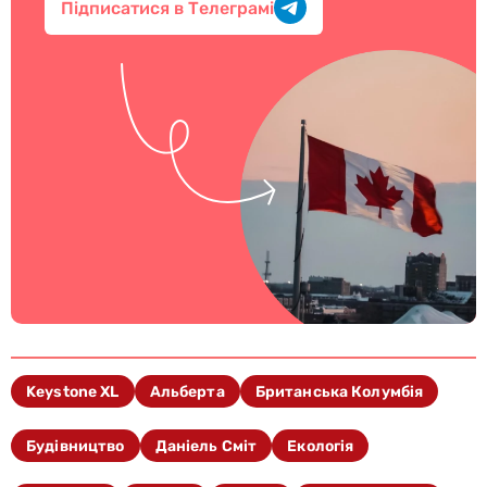
Підписатися в Телеграмі
Keystone XL
Альберта
Британська Колумбія
Будівництво
Даніель Сміт
Екологія