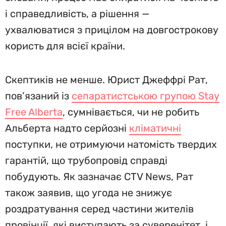
і справедливість, а рішення —
ухвалюватися з прицілом на довгострокову
користь для всієї країни.
Скептиків не менше. Юрист Джеффрі Рат,
пов’язаний із
сепаратистською групою Stay
Free Alberta
, сумнівається, чи не робить
Альберта надто серйозні
кліматичні
поступки, не отримуючи натомість твердих
гарантій, що трубопровід справді
побудують. Як зазначає CTV News, Рат
також заявив, що угода не знижує
роздратування серед частини жителів
провінції, які виступають за суверенітет, і