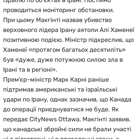
Ізраїлю по об’єктах в Ірані. Постійно
проводиться моніторинг обстановки.
При цьому Макгінті назвав убивство
верховного лідера Ірану аятоли Алі Хаменеї
позитивною подією. Міністр підкреслив, що
Хаменеї «протягом багатьох десятиліть»
був «дуже, дуже потужною силою зла в
Ірані та в регіоні».
Прем'єр-міністр Марк Карні раніше
підтримав американські та ізраїльські
удари по Ірану, однак зазначив, що Канада
до операції приєднуватися не буде. Як
передає CityNews Ottawa, Макгінті заявив,
що канадські збройні сили не брали участі