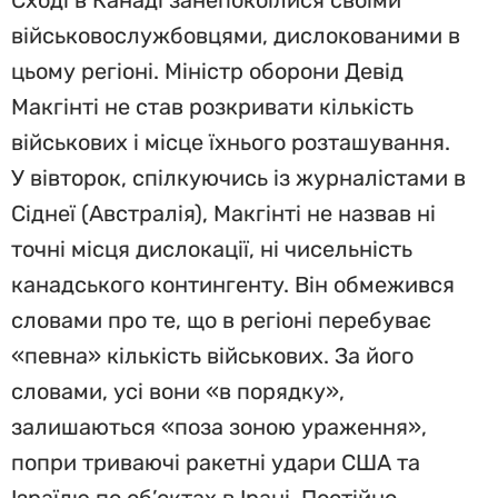
Сході в Канаді занепокоїлися своїми
військовослужбовцями, дислокованими в
цьому регіоні. Міністр оборони Девід
Макгінті не став розкривати кількість
військових і місце їхнього розташування.
У вівторок, спілкуючись із журналістами в
Сіднеї (Австралія), Макгінті не назвав ні
точні місця дислокації, ні чисельність
канадського контингенту. Він обмежився
словами про те, що в регіоні перебуває
«певна» кількість військових. За його
словами, усі вони «в порядку»,
залишаються «поза зоною ураження»,
попри триваючі ракетні удари США та