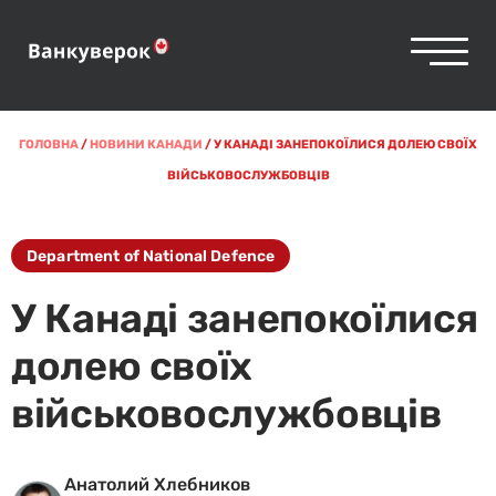
ГОЛОВНА
/
НОВИНИ КАНАДИ
/
У КАНАДІ ЗАНЕПОКОЇЛИСЯ ДОЛЕЮ СВОЇХ
ВІЙСЬКОВОСЛУЖБОВЦІВ
Department of National Defence
У Канаді занепокоїлися
долею своїх
військовослужбовців
Анатолий Хлебников