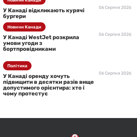
Новини Канади
06 Серпня 2026
У Канаді відкликають курячі
бургери
Новини Канади
06 Серпня 2026
У Канаді WestJet розкрила
умови угоди з
бортпровідниками
Політика
06 Серпня 2026
У Канаді оренду хочуть
підвищити в десятки разів вище
допустимого орієнтира: хто і
чому протестує