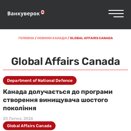
ГОЛОВНА
/
НОВИНИ КАНАДИ
/
GLOBAL AFFAIRS CANADA
Global Affairs Canada
Department of National Defence
Канада долучається до програми
створення винищувача шостого
покоління
20 Липня, 2026
Global Affairs Canada