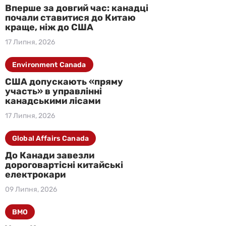
Вперше за довгий час: канадці
почали ставитися до Китаю
краще, ніж до США
17 Липня, 2026
Environment Canada
США допускають «пряму
участь» в управлінні
канадськими лісами
17 Липня, 2026
Global Affairs Canada
До Канади завезли
дороговартісні китайські
електрокари
09 Липня, 2026
BMO