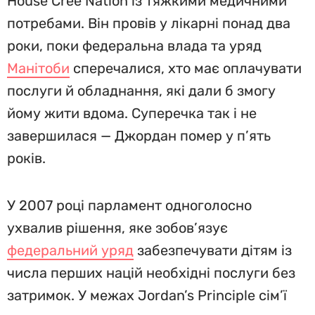
House Cree Nation із тяжкими медичними
потребами. Він провів у лікарні понад два
роки, поки федеральна влада та уряд
Манітоби
сперечалися, хто має оплачувати
послуги й обладнання, які дали б змогу
йому жити вдома. Суперечка так і не
завершилася — Джордан помер у п’ять
років.
У 2007 році парламент одноголосно
ухвалив рішення, яке зобов’язує
федеральний уряд
забезпечувати дітям із
числа перших націй необхідні послуги без
затримок. У межах Jordan’s Principle сім’ї