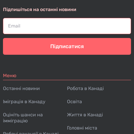
Підпишіться на останні новини
Підписатися
Меню
Останні новини
Робота в Канаді
Іміграція в Канаду
Освіта
Оцініть шанси на
Життя в Канаді
імміграцію
Головні міста
Робочі вакансії в Канаді