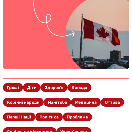
Гроші
Діти
Здоров'я
Канада
Корінні народи
Манітоба
Медицина
Оттава
Перші Нації
Політика
Проблема
Соціальна підтримка
Уряд Канади