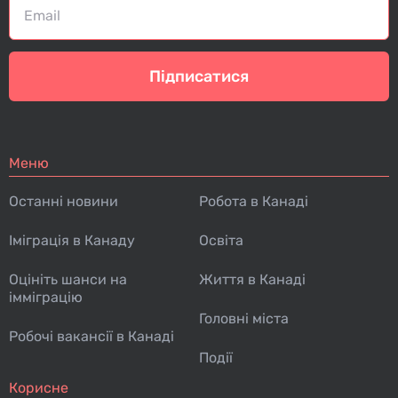
Підписатися
Меню
Останні новини
Робота в Канаді
Іміграція в Канаду
Освіта
Оцініть шанси на
Життя в Канаді
імміграцію
Головні міста
Робочі вакансії в Канаді
Події
Корисне