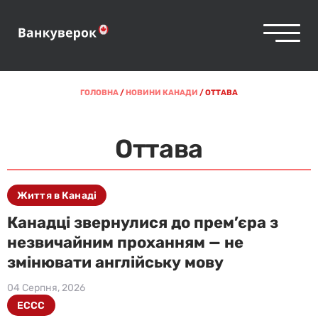
ГОЛОВНА
/
НОВИНИ КАНАДИ
/
ОТТАВА
Оттава
Життя в Канаді
Канадці звернулися до прем’єра з
незвичайним проханням — не
змінювати англійську мову
04 Серпня, 2026
ECCC