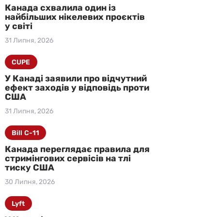
Канада схвалила один із
найбільших нікелевих проєктів
у світі
31 Липня, 2026
CUPE
У Канаді заявили про відчутний
ефект заходів у відповідь проти
США
31 Липня, 2026
Bill C-11
Канада переглядає правила для
стримінгових сервісів на тлі
тиску США
30 Липня, 2026
Lyft