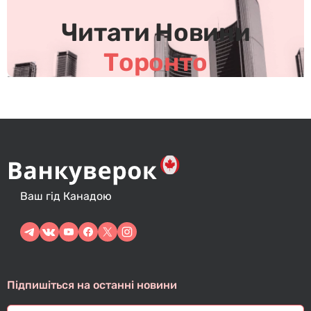
в
Читати Новини
Торонто
Ваш гід Канадою
Підпишіться на останні новини