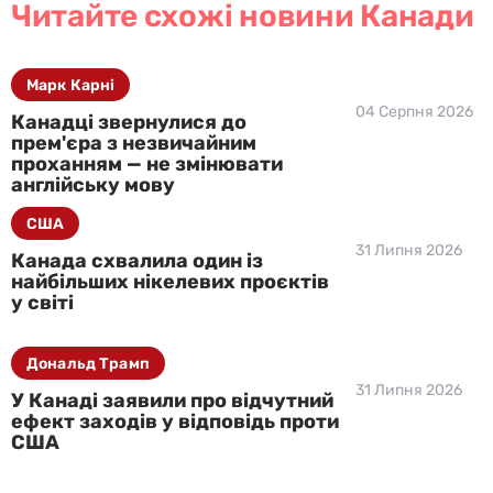
Читайте схожі новини Канади
Марк Карні
04 Серпня 2026
Канадці звернулися до
прем'єра з незвичайним
проханням — не змінювати
англійську мову
США
31 Липня 2026
Канада схвалила один із
найбільших нікелевих проєктів
у світі
Дональд Трамп
31 Липня 2026
У Канаді заявили про відчутний
ефект заходів у відповідь проти
США