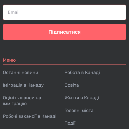
Підписатися
Меню
Останні новини
Робота в Канаді
Іміграція в Канаду
Освіта
Оцініть шанси на
Життя в Канаді
імміграцію
Головні міста
Робочі вакансії в Канаді
Події