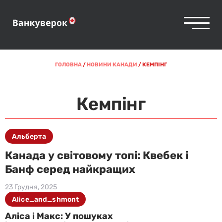
ГОЛОВНА
/
НОВИНИ КАНАДИ
/
КЕМПІНГ
Кемпінг
Альберта
Канада у світовому топі: Квебек і
Банф серед найкращих
23 Грудня, 2025
Alice_and_shmont
Аліса і Макс: У пошуках