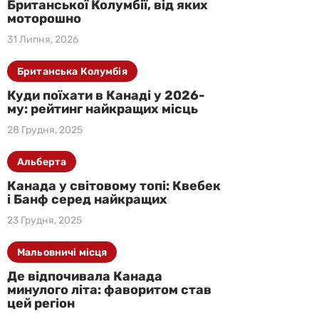
Британської Колумбії, від яких
моторошно
31 Липня, 2026
Британська Колумбія
Куди поїхати в Канаді у 2026-
му: рейтинг найкращих місць
28 Грудня, 2025
Альберта
Канада у світовому топі: Квебек
і Банф серед найкращих
23 Грудня, 2025
Мальовничі місця
Де відпочивала Канада
минулого літа: фаворитом став
цей регіон