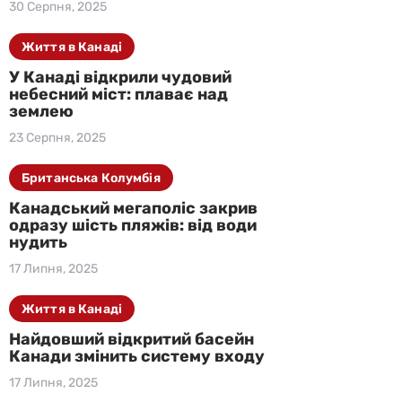
30 Серпня, 2025
Життя в Канаді
У Канаді відкрили чудовий
небесний міст: плаває над
землею
23 Серпня, 2025
Британська Колумбія
Канадський мегаполіс закрив
одразу шість пляжів: від води
нудить
17 Липня, 2025
Життя в Канаді
Найдовший відкритий басейн
Канади змінить систему входу
17 Липня, 2025