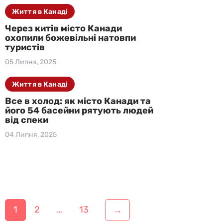
Життя в Канаді
Через китів місто Канади
охопили божевільні натовпи
туристів
05 Липня, 2025
Життя в Канаді
Все в холод: як місто Канади та
його 54 басейни рятують людей
від спеки
04 Липня, 2025
Н
1
2
…
13
→
а