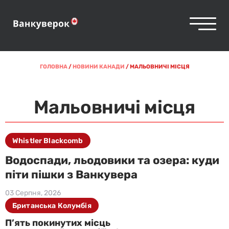
ГОЛОВНА
/
НОВИНИ КАНАДИ
/
МАЛЬОВНИЧІ МІСЦЯ
Мальовничі місця
Whistler Blackcomb
Водоспади, льодовики та озера: куди
піти пішки з Ванкувера
03 Серпня, 2026
Британська Колумбія
П’ять покинутих місць