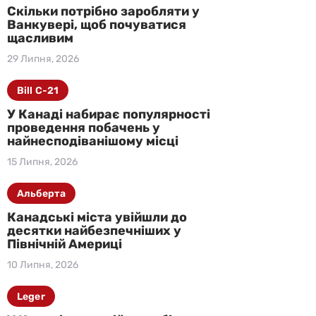
Скільки потрібно заробляти у
Ванкувері, щоб почуватися
щасливим
29 Липня, 2026
Bill C-21
У Канаді набирає популярності
проведення побачень у
найнесподіванішому місці
15 Липня, 2026
Альберта
Канадські міста увійшли до
десятки найбезпечніших у
Північній Америці
10 Липня, 2026
Leger