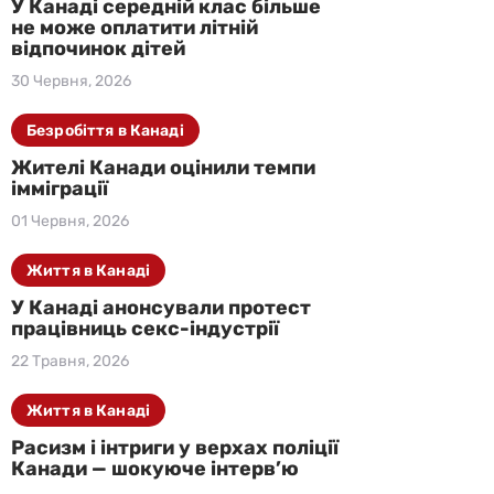
У Канаді середній клас більше
не може оплатити літній
відпочинок дітей
30 Червня, 2026
Безробіття в Канаді
Жителі Канади оцінили темпи
імміграції
01 Червня, 2026
Життя в Канаді
У Канаді анонсували протест
працівниць секс-індустрії
22 Травня, 2026
Життя в Канаді
Расизм і інтриги у верхах поліції
Канади — шокуюче інтерв’ю