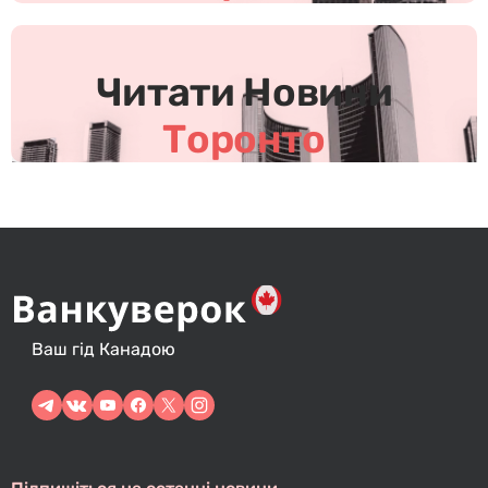
с
і
в
Читати Новини
Торонто
Ваш гід Канадою