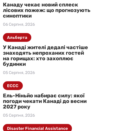
Канаду чекає новий сплеск
лісових пожеж: що прогнозують
синоптики
06 Серпня, 2026
Альберта
У Канаді жителі дедалі частіше
знаходять непроханих гостей
на горищах: хто захоплює
будинки
05 Серпня, 2026
ECCC
Ель-Ніньйо набирає силу: якої
погоди чекати Канаді до весни
2027 року
05 Серпня, 2026
Disaster Financial Assistance