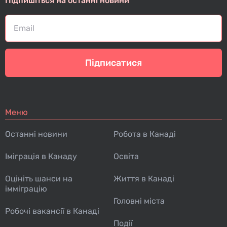
Підпишіться на останні новини
Підписатися
Меню
Останні новини
Робота в Канаді
Іміграція в Канаду
Освіта
Оцініть шанси на
Життя в Канаді
імміграцію
Головні міста
Робочі вакансії в Канаді
Події