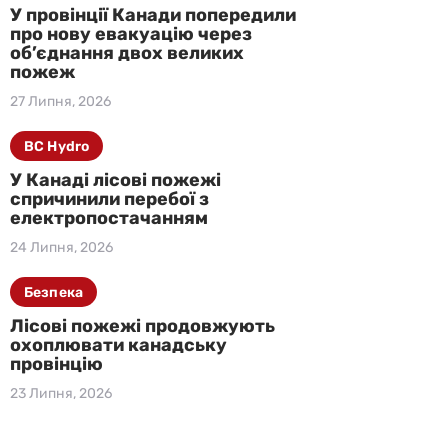
У провінції Канади попередили
про нову евакуацію через
об’єднання двох великих
пожеж
27 Липня, 2026
BC Hydro
У Канаді лісові пожежі
спричинили перебої з
електропостачанням
24 Липня, 2026
Безпека
Лісові пожежі продовжують
охоплювати канадську
провінцію
23 Липня, 2026