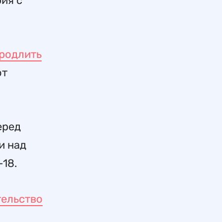
ия с
продлить
ют
еред
и над
18.
ельство