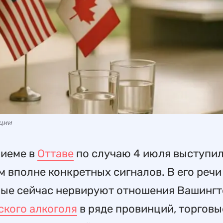
ации
риеме в
Оттаве
по случаю 4 июля выступил
м вполне конкретных сигналов. В его речи
орые сейчас нервируют отношения Вашингт
ского алкоголя
в ряде провинций, торговы