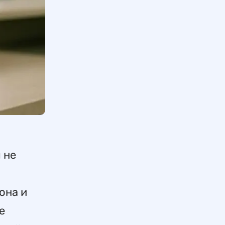
 не
она и
е