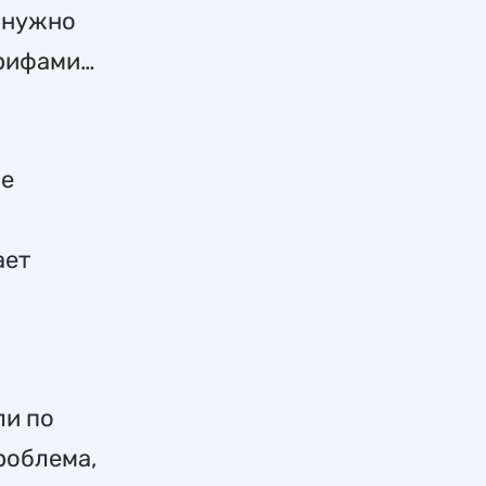
 нужно
арифами…
ые
ает
ли по
роблема,