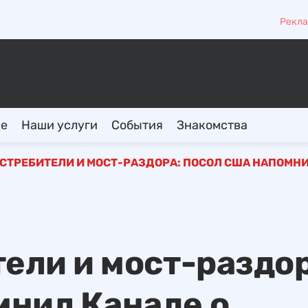
Рекла
ие
Наши услуги
События
Знакомства
ИСТРЕБИТЕЛИ И МОСТ-РАЗДОРА: ПОСОЛ США НАПОМН
тели и мост-раздор
мнил Канаде о