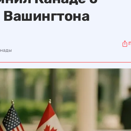
я Вашингтона
анады