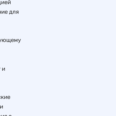
цией
ние для
едующему
 и
ские
ли