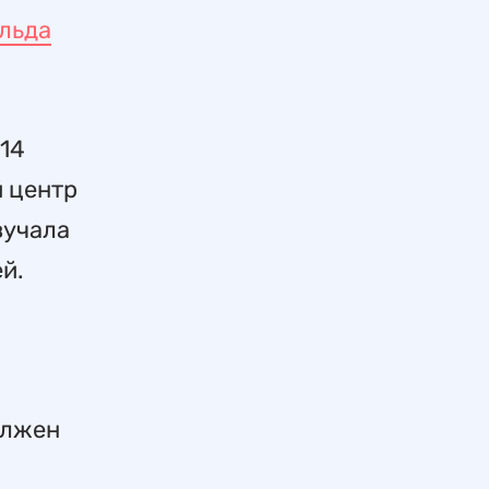
альда
 14
й центр
вучала
й.
олжен