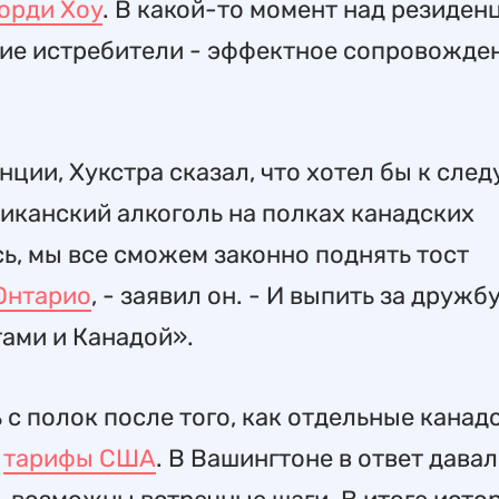
орди Хоу
. В какой-то момент над резиден
ие истребители - эффектное сопровожде
ции, Хукстра сказал, что хотел бы к сл
канский алкоголь на полках канадских
ь, мы все сможем законно поднять тост
Онтарио
, - заявил он. - И выпить за дружбу
ами и Канадой».
с полок после того, как отдельные канад
а
тарифы США
. В Вашингтоне в ответ дава