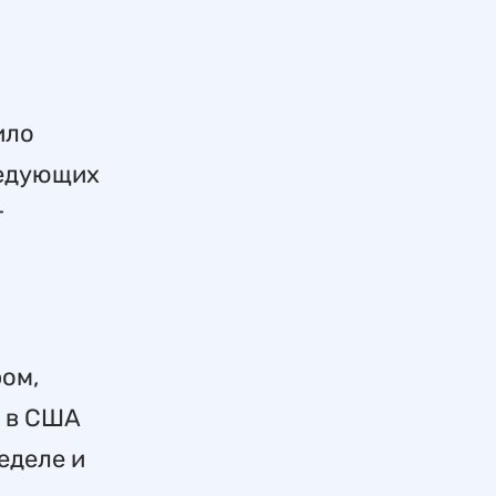
ило
ледующих
т
ром,
 в США
еделе и