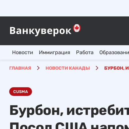
Новости
Иммиграция
Работа
Образован
ГЛАВНАЯ
НОВОСТИ КАНАДЫ
БУРБОН, 
CUSMA
Бурбон, истреби
Посол США напо