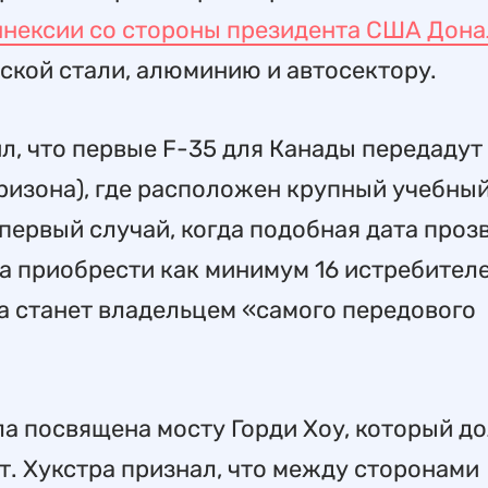
аннексии со стороны президента США Дон
ской стали, алюминию и автосектору.
ил, что первые F-35 для Канады передадут
ризона), где расположен крупный учебны
 первый случай, когда подобная дата проз
а приобрести как минимум 16 истребителе
да станет владельцем «самого передового
ла посвящена мосту Горди Хоу, который д
т. Хукстра признал, что между сторонами