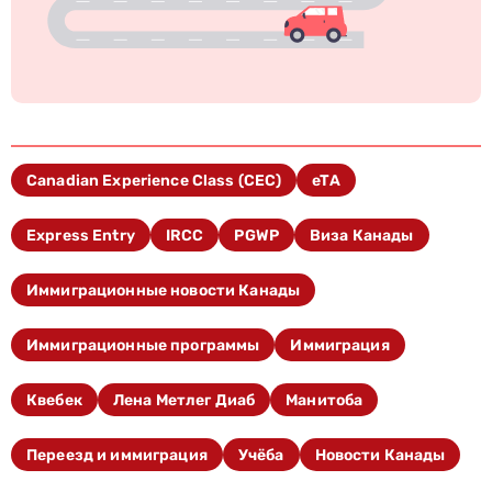
Canadian Experience Class (CEC)
eTA
Express Entry
IRCC
PGWP
Виза Канады
Иммиграционные новости Канады
Иммиграционные программы
Иммиграция
Квебек
Лена Метлег Диаб
Манитоба
Переезд и иммиграция
Учёба
Новости Канады