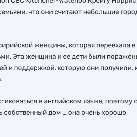
ion CBC Kitchener-Waterloo Крейгу Норрису
семьями, что они считают небольшие горо
 сирийской женщины, которая переехала в
ьми. Эта женщина и ее дети были поражен
й и поддержкой, которую они получили, 
.
ктиковаться в английском языке, поэтому 
ть собственный дом … она очень хорошо