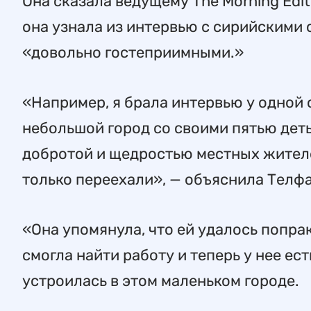
Она сказала ведущему The Morning Edit
она узнала из интервью с сирийскими 
«довольно гостеприимными.»
«Например, я брала интервью у одной
небольшой город со своими пятью дет
добротой и щедростью местных жителе
только переехали», — объяснила Телфа
«Она упомянула, что ей удалось попра
смогла найти работу и теперь у нее ес
устроилась в этом маленьком городе.