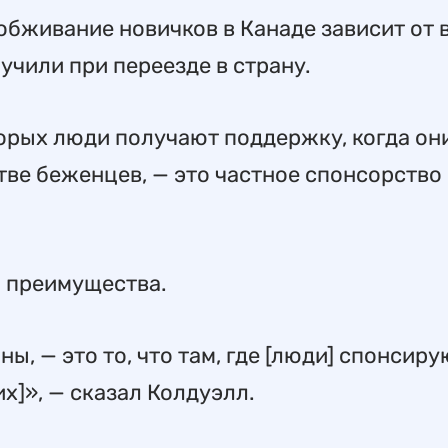
обживание новичков в Канаде зависит от 
чили при переезде в страну.
орых люди получают поддержку, когда он
тве беженцев, — это частное спонсорство
и преимущества.
ны, — это то, что там, где [люди] спонсир
х]», — сказал Колдуэлл.