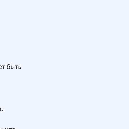
ет быть
.