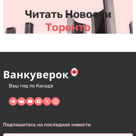
с
Читать Новости
я
м
Торонто
Ваш гид по Канаде
Подпишитесь на последние новости