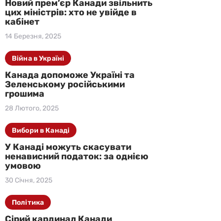
Новий прем’єр Канади звільнить
цих міністрів: хто не увійде в
кабінет
14 Березня, 2025
Війна в Україні
Канада допоможе Україні та
Зеленському російськими
грошима
28 Лютого, 2025
Вибори в Канаді
У Канаді можуть скасувати
ненависний податок: за однією
умовою
30 Січня, 2025
Політика
Сірий кардинал Канади