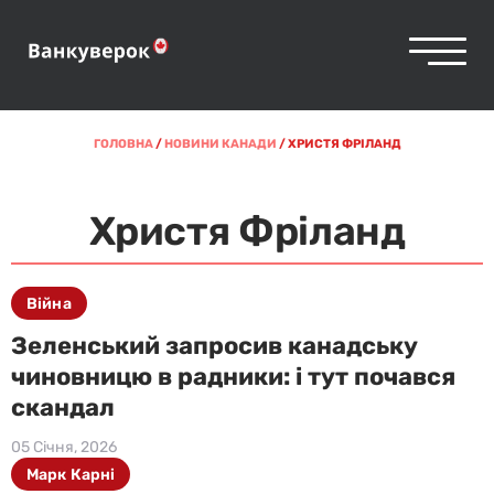
ГОЛОВНА
/
НОВИНИ КАНАДИ
/
ХРИСТЯ ФРІЛАНД
Христя Фріланд
Війна
Зеленський запросив канадську
чиновницю в радники: і тут почався
скандал
05 Січня, 2026
Марк Карні