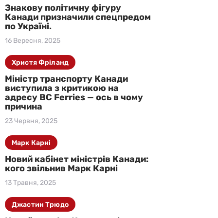
Знакову політичну фігуру
Канади призначили спецпредом
по Україні.
16 Вересня, 2025
Христя Фріланд
Міністр транспорту Канади
виступила з критикою на
адресу BC Ferries — ось в чому
причина
23 Червня, 2025
Марк Карні
Новий кабінет міністрів Канади:
кого звільнив Марк Карні
13 Травня, 2025
Джастин Трюдо