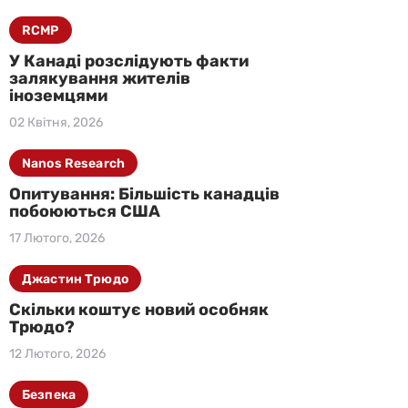
RCMP
У Канаді розслідують факти
залякування жителів
іноземцями
02 Квітня, 2026
Nanos Research
Опитування: Більшість канадців
побоюються США
17 Лютого, 2026
Джастин Трюдо
Скільки коштує новий особняк
Трюдо?
12 Лютого, 2026
Безпека