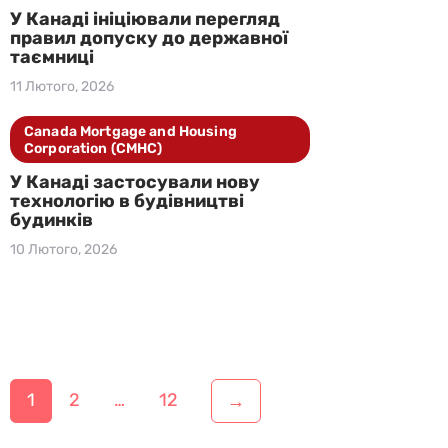
У Канаді ініціювали перегляд
правил допуску до державної
таємниці
11 Лютого, 2026
Canada Mortgage and Housing
Corporation (CMHC)
У Канаді застосували нову
технологію в будівництві
будинків
10 Лютого, 2026
Н
1
2
…
12
→
а