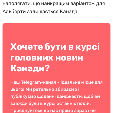
наполягати, що найкращим варіантом для
Альберти залишається Канада.
Хочете бути в курсі
головних новин
Канади?
Наш Telegram-канал - ідеальне місце для
цього! Ми ретельно збираємо і
публікуємо щоденні дайджести, щоб ви
завжди були в курсі останніх подій.
Приєднуйтесь до нас прямо зараз і не