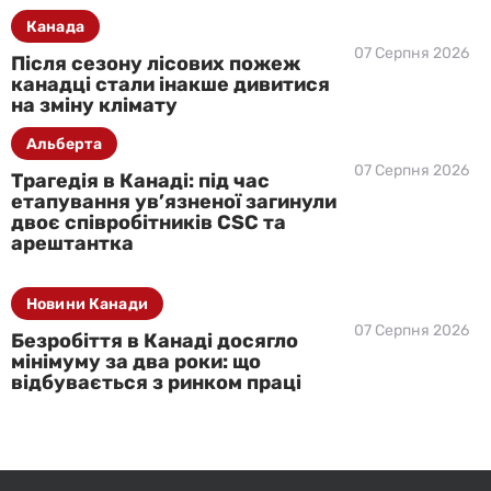
Канада
07 Серпня 2026
Після сезону лісових пожеж
канадці стали інакше дивитися
на зміну клімату
Альберта
07 Серпня 2026
Трагедія в Канаді: під час
етапування ув’язненої загинули
двоє співробітників CSC та
арештантка
Новини Канади
07 Серпня 2026
Безробіття в Канаді досягло
мінімуму за два роки: що
відбувається з ринком праці