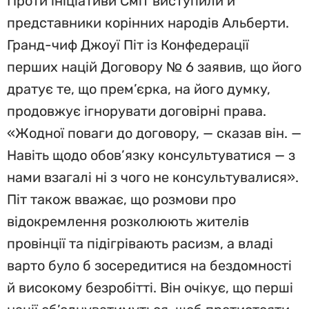
Проти ініціативи Сміт виступили й
представники корінних народів Альберти.
Гранд-чиф Джоуї Піт із Конфедерації
перших націй Договору № 6 заявив, що його
дратує те, що прем’єрка, на його думку,
продовжує ігнорувати договірні права.
«Жодної поваги до договору, — сказав він. —
Навіть щодо обов’язку консультуватися — з
нами взагалі ні з чого не консультувалися».
Піт також вважає, що розмови про
відокремлення розколюють жителів
провінції та підігрівають расизм, а владі
варто було б зосередитися на бездомності
й високому безробітті. Він очікує, що перші