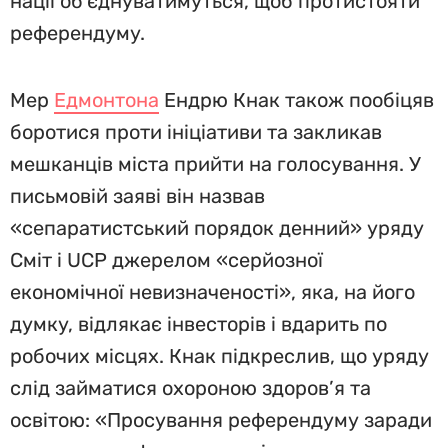
нації об’єднуватимуться, щоб протистояти
референдуму.
Мер
Едмонтона
Ендрю Кнак також пообіцяв
боротися проти ініціативи та закликав
мешканців міста прийти на голосування. У
письмовій заяві він назвав
«сепаратистський порядок денний» уряду
Сміт і UCP джерелом «серйозної
економічної невизначеності», яка, на його
думку, відлякає інвесторів і вдарить по
робочих місцях. Кнак підкреслив, що уряду
слід займатися охороною здоров’я та
освітою: «Просування референдуму заради