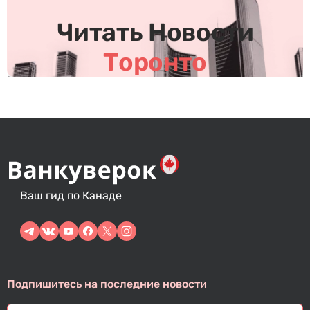
с
Читать Новости
я
м
Торонто
Ваш гид по Канаде
Подпишитесь на последние новости